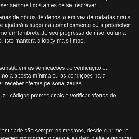
er sempre lidos antes de se inscrever.
ertas de bónus de depósito em vez de rodadas grátis
ue ajudará a sugerir automaticamente ou a preencher
omo um lembrete do seu progresso de nível ou uma
 Isto manterá o lobby mais limpo.
stituem as verificações de verificação ou
como a aposta mínima ou as condições para
r receber ofertas personalizadas.
ir códigos promocionais e verificar ofertas de
e identidade são sempre os mesmos, desde o primeiro
aparecem no momento certo e ajudam o site a recordar