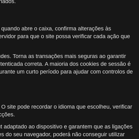
lhados.
, quando abre o caixa, confirma alterações às
vidor para que o site possa verificar cada ação que
udes. Torna as transações mais seguras ao garantir
enticada correta. A maioria dos cookies de sessão é
ante um curto período para ajudar com controlos de
O site pode recordar o idioma que escolheu, verificar
cções.
t adaptado ao dispositivo e garantem que as ligações
s do seu navegador, poderá não conseguir utilizar