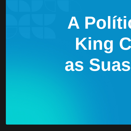
A Polít
King C
as Suas