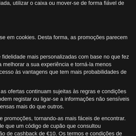
da, utilizar o caixa ou mover-se de forma fiável de
base em cookies. Desta forma, as promoções parecem
e fidelidade mais personalizadas com base no que fez
a melhorar a sua experiência e torná-la menos
o acesso às vantagens que tem mais probabilidades de
s ofertas continuam sujeitas às regras e condições
odem registar ou ligar-se a informações não sensíveis
pensas mais do que outros.
 de promoções, tornando-as mais fáceis de encontrar.
de que um código de cupão que consultou
pção de cashback de €10. Os termos e condições de