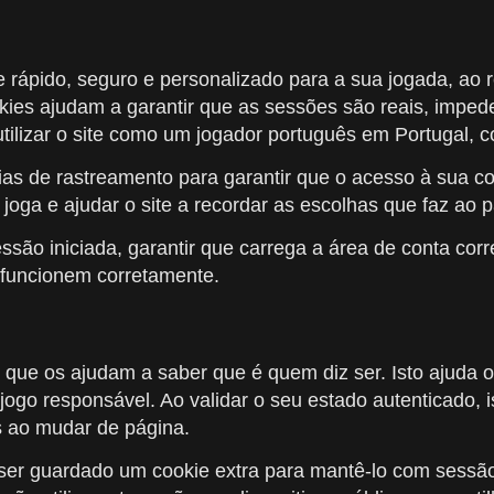
te rápido, seguro e personalizado para a sua jogada, ao 
okies ajudam a garantir que as sessões são reais, imped
utilizar o site como um jogador português em Portugal, c
gias de rastreamento para garantir que o acesso à sua c
joga e ajudar o site a recordar as escolhas que faz ao 
essão iniciada, garantir que carrega a área de conta co
 funcionem corretamente.
es que os ajudam a saber que é quem diz ser. Isto ajuda
 jogo responsável. Ao validar o seu estado autenticado, 
is ao mudar de página.
 ser guardado um cookie extra para mantê-lo com sessão