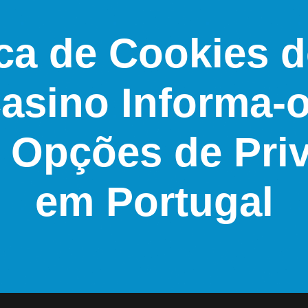
ica de Cookies d
asino Informa-
 Opções de Pri
em Portugal