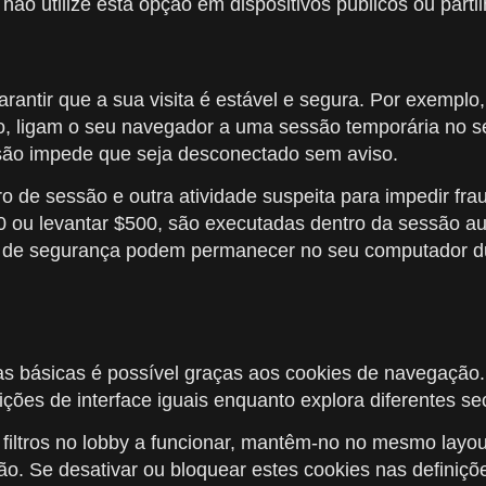
ão utilize esta opção em dispositivos públicos ou parti
arantir que a sua visita é estável e segura. Por exemplo
o, ligam o seu navegador a uma sessão temporária no ser
essão impede que seja desconectado sem aviso.
o de sessão e outra atividade suspeita para impedir fra
0 ou levantar $500, são executadas dentro da sessão aut
s de segurança podem permanecer no seu computador dur
as básicas é possível graças aos cookies de navegação. 
ões de interface iguais enquanto explora diferentes se
 filtros no lobby a funcionar, mantêm-no no mesmo layou
. Se desativar ou bloquear estes cookies nas definiçõe