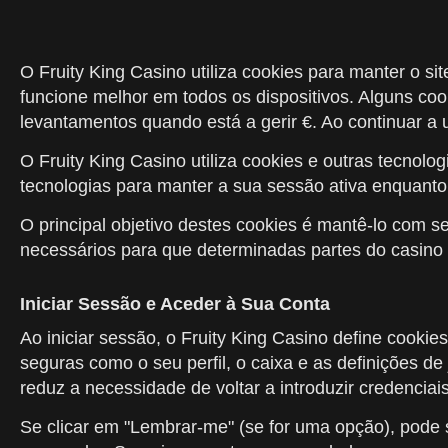
O Fruity King Casino utiliza cookies para manter o si
funcione melhor em todos os dispositivos. Alguns co
levantamentos quando está a gerir €. Ao continuar a 
O Fruity King Casino utiliza cookies e outras tecnolo
tecnologias para manter a sua sessão ativa enquanto 
O principal objetivo destes cookies é mantê-lo com s
necessários para que determinadas partes do casino
Iniciar Sessão e Aceder à Sua Conta
Ao iniciar sessão, o Fruity King Casino define cooki
seguras como o seu perfil, o caixa e as definições de
reduz a necessidade de voltar a introduzir credencia
Se clicar em "Lembrar-me" (se for uma opção), pode