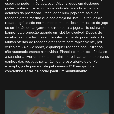
esperava podem não aparecer. Alguns jogos em destaque
podem estar entre os jogos de slots elegíveis listados nos
detalhes da promoção. Pode jogar num jogo com as suas
rodadas grátis mesmo que não esteja na lista. Os rótulos de
rodadas grátis são normalmente mostrados no mosaico do jogo
ou um botão de lançamento direto para o jogo certo estará no
banner da promoção quando um slot for elegível. Depois de
receber as rodadas, deve utilizá-las dentro do prazo indicado.
Muitas ofertas de rodadas grátis terminam rapidamente, por
vezes em 24 a 72 horas, e quaisquer rodadas não utilizadas
são automaticamente removidas. Planeie com antecedência se
a sua oferta tiver um montante mínimo de levantamento para os
ganhos das rodadas para não ficar preso abaixo dele. Por
exemplo, pode precisar de pelo menos €10 em ganhos
convertidos antes de poder pedir um levantamento.