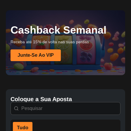
Cashback Semanal
Receba até 15% de volta nas suas perdas
Junte-Se Ao VIP
Coloque a Sua Aposta
Tudo