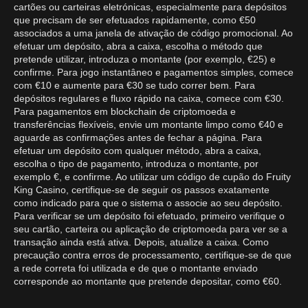
cartões ou carteiras eletrónicas, especialmente para depósitos
que precisam de ser efetuados rapidamente, como €50
associados a uma janela de ativação de código promocional. Ao
efetuar um depósito, abra a caixa, escolha o método que
pretende utilizar, introduza o montante (por exemplo, €25) e
confirme. Para jogo instantâneo e pagamentos simples, comece
com €10 e aumente para €30 se tudo correr bem. Para
depósitos regulares e fluxo rápido na caixa, comece com €30.
Para pagamentos em blockchain de criptomoeda e
transferências flexíveis, envie um montante limpo como €40 e
aguarde as confirmações antes de fechar a página. Para
efetuar um depósito com qualquer método, abra a caixa,
escolha o tipo de pagamento, introduza o montante, por
exemplo €, e confirme. Ao utilizar um código de cupão do Fruity
King Casino, certifique-se de seguir os passos exatamente
como indicado para que o sistema o associe ao seu depósito.
Para verificar se um depósito foi efetuado, primeiro verifique o
seu cartão, carteira ou aplicação de criptomoeda para ver se a
transação ainda está ativa. Depois, atualize a caixa. Como
precaução contra erros de processamento, certifique-se de que
a rede correta foi utilizada e de que o montante enviado
corresponde ao montante que pretende depositar, como €60.