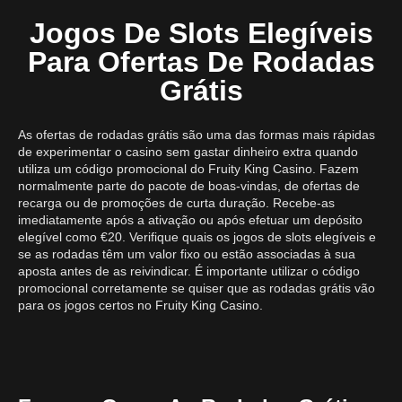
Jogos De Slots Elegíveis
Para Ofertas De Rodadas
Grátis
As ofertas de rodadas grátis são uma das formas mais rápidas
de experimentar o casino sem gastar dinheiro extra quando
utiliza um código promocional do Fruity King Casino. Fazem
normalmente parte do pacote de boas-vindas, de ofertas de
recarga ou de promoções de curta duração. Recebe-as
imediatamente após a ativação ou após efetuar um depósito
elegível como €20. Verifique quais os jogos de slots elegíveis e
se as rodadas têm um valor fixo ou estão associadas à sua
aposta antes de as reivindicar. É importante utilizar o código
promocional corretamente se quiser que as rodadas grátis vão
para os jogos certos no Fruity King Casino.