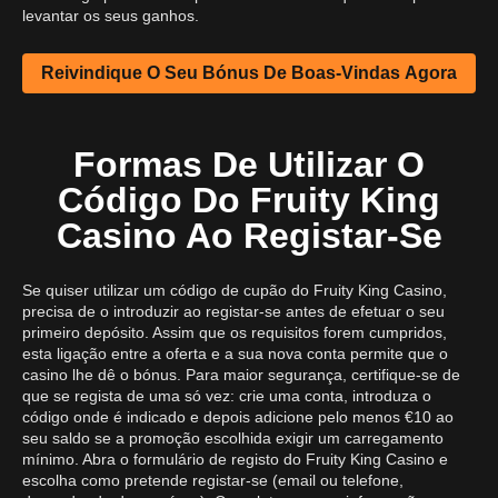
levantar os seus ganhos.
Reivindique O Seu Bónus De Boas-Vindas Agora
Formas De Utilizar O
Código Do Fruity King
Casino Ao Registar-Se
Se quiser utilizar um código de cupão do Fruity King Casino,
precisa de o introduzir ao registar-se antes de efetuar o seu
primeiro depósito. Assim que os requisitos forem cumpridos,
esta ligação entre a oferta e a sua nova conta permite que o
casino lhe dê o bónus. Para maior segurança, certifique-se de
que se regista de uma só vez: crie uma conta, introduza o
código onde é indicado e depois adicione pelo menos €10 ao
seu saldo se a promoção escolhida exigir um carregamento
mínimo. Abra o formulário de registo do Fruity King Casino e
escolha como pretende registar-se (email ou telefone,