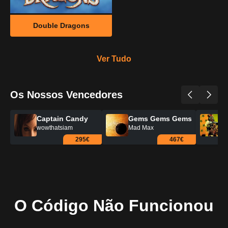
Double Dragons
Ver Tudo
Os Nossos Vencedores
Captain Candy
Gems Gems Gems
S
wowthatsiam
Mad Max
s
295€
467€
O Código Não Funcionou