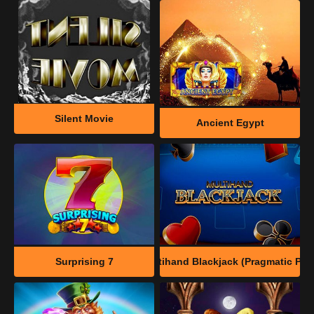
Leprechaun Goes To Hell
Ancient Egypt
Surprising 7
Multihand Blackjack (Pragmatic Play