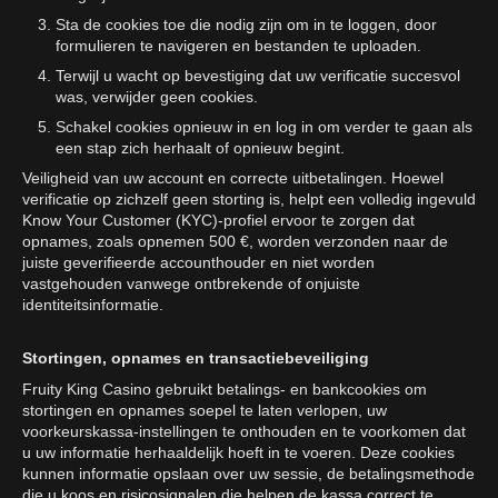
Sta de cookies toe die nodig zijn om in te loggen, door
formulieren te navigeren en bestanden te uploaden.
Terwijl u wacht op bevestiging dat uw verificatie succesvol
was, verwijder geen cookies.
Schakel cookies opnieuw in en log in om verder te gaan als
een stap zich herhaalt of opnieuw begint.
Veiligheid van uw account en correcte uitbetalingen. Hoewel
verificatie op zichzelf geen storting is, helpt een volledig ingevuld
Know Your Customer (KYC)-profiel ervoor te zorgen dat
opnames, zoals opnemen 500 €, worden verzonden naar de
juiste geverifieerde accounthouder en niet worden
vastgehouden vanwege ontbrekende of onjuiste
identiteitsinformatie.
Stortingen, opnames en transactiebeveiliging
Fruity King Casino gebruikt betalings- en bankcookies om
stortingen en opnames soepel te laten verlopen, uw
voorkeurskassa-instellingen te onthouden en te voorkomen dat
u uw informatie herhaaldelijk hoeft in te voeren. Deze cookies
kunnen informatie opslaan over uw sessie, de betalingsmethode
die u koos en risicosignalen die helpen de kassa correct te