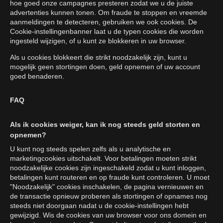
hoe goed onze campagnes presteren zodat we u de juiste
advertenties kunnen tonen. Om fraude te stoppen en vreemde
aanmeldingen te detecteren, gebruiken we ook cookies. De
Cookie-instellingenbanner laat u de typen cookies die worden
ingesteld wijzigen, of u kunt ze blokkeren in uw browser.
Als u cookies blokkeert die strikt noodzakelijk zijn, kunt u
mogelijk geen stortingen doen, geld opnemen of uw account
goed benaderen.
FAQ
Als ik cookies weiger, kan ik nog steeds geld storten en
opnemen?
U kunt nog steeds spelen zelfs als u analytische en
marketingcookies uitschakelt. Voor betalingen moeten strikt
noodzakelijke cookies zijn ingeschakeld zodat u kunt inloggen,
betalingen kunt routeren en op fraude kunt controleren. U moet
"Noodzakelijk" cookies inschakelen, de pagina vernieuwen en
de transactie opnieuw proberen als stortingen of opnames nog
steeds niet doorgaan nadat u de cookie-instellingen hebt
gewijzigd. Wis de cookies van uw browser voor ons domein en