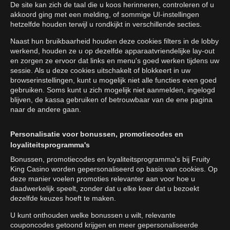
De site kan zich de taal die u koos herinneren, controleren of u
akkoord ging met een melding, of sommige UI-instellingen
hetzelfde houden terwijl u rondkijkt in verschillende secties.
Naast hun bruikbaarheid houden deze cookies filters in de lobby
werkend, houden ze u op dezelfde apparaatvriendelijke lay-out
en zorgen ze ervoor dat links en menu's goed werken tijdens uw
sessie. Als u deze cookies uitschakelt of blokkeert in uw
browserinstellingen, kunt u mogelijk niet alle functies even goed
gebruiken. Soms kunt u zich mogelijk niet aanmelden, ingelogd
blijven, de kassa gebruiken of betrouwbaar van de ene pagina
naar de andere gaan.
Personalisatie voor bonussen, promotiecodes en
loyaliteitsprogramma's
Bonussen, promotiecodes en loyaliteitsprogramma's bij Fruity
King Casino worden gepersonaliseerd op basis van cookies. Op
deze manier voelen promoties relevanter aan voor hoe u
daadwerkelijk speelt, zonder dat u elke keer dat u bezoekt
dezelfde keuzes hoeft te maken.
U kunt onthouden welke bonussen u wilt, relevante
couponcodes getoond krijgen en meer gepersonaliseerde