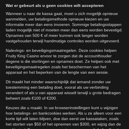
Wat er gebeurt als u geen cookies wilt accepteren
Wanneer u naar de kassa gaat, moet u zich mogelijk opnieuw
aanmelden, uw betalingsmethode opnieuw kiezen en uw
informatie meer dan eens invoeren. Sommige betalingsstappen
laden mogelijk niet of moeten meer dan eens worden bevestigd.
Opnames van 500 € of meer kunnen ook langer worden
vastgehouden terwijl handmatige controles worden uitgevoerd.
Nalevings- en beveiligingsmaatregelen. Deze cookies helpen
Fruity King Casino ervoor te zorgen dat de accounthouder
degene is die stortingen en opnames doet. Ze helpen ook met
beveiligingsmaatregelen zoals het beschermen van het
apparaat en het beperken van de lengte van een sessie.
Dit maakt het minder waarschijnlijk dat iemand zonder uw
toestemming een betaling doet, vooral als uw verbinding
verandert of als u van apparaat wisselt terwijl u grote bedragen
beheert zoals €100 of €200.
Keuzes die u maakt. In uw browserinstellingen kunt u wijzigen
hoe betalings- en bankcookies werken. Als u ze alleen voor een
korte tijd wilt laten blijven, doe dan eerst uw kassataken, zoals
het storten van $50 of het opnemen van $300, en wijzig dan de