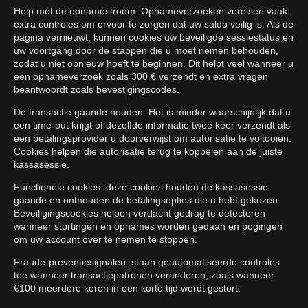
Help met de opnamestroom. Opnameverzoeken vereisen vaak
extra controles om ervoor te zorgen dat uw saldo veilig is. Als de
pagina vernieuwt, kunnen cookies uw beveiligde sessiestatus en
uw voortgang door de stappen die u moet nemen behouden,
zodat u niet opnieuw hoeft te beginnen. Dit helpt veel wanneer u
een opnameverzoek zoals 300 € verzendt en extra vragen
beantwoordt zoals bevestigingscodes.
De transactie gaande houden. Het is minder waarschijnlijk dat u
een time-out krijgt of dezelfde informatie twee keer verzendt als
een betalingsprovider u doorverwijst om autorisatie te voltooien.
Cookies helpen die autorisatie terug te koppelen aan de juiste
kassasessie.
Functionele cookies: deze cookies houden de kassasessie
gaande en onthouden de betalingsopties die u hebt gekozen.
Beveiligingscookies helpen verdacht gedrag te detecteren
wanneer stortingen en opnames worden gedaan en pogingen
om uw account over te nemen te stoppen.
Fraude-preventiesignalen: staan geautomatiseerde controles
toe wanneer transactiepatronen veranderen, zoals wanneer
€100 meerdere keren in een korte tijd wordt gestort.