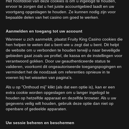
Het hoofddoel van deze cookies is om u ingelogd te houden,
ervoor te zorgen dat u het juiste accountgebied laadt en uw
voortgang opgeslagen te houden. Ze kunnen nodig zijn voor
bepaalde delen van het casino om goed te werken.
Aanmelden en toegang tot uw account
Wanneer u zich aanmeldt, plaatst Fruity King Casino cookies die
hen helpen te weten dat u bent wie u zegt dat u bent. Dit helpt
de website om u verbonden te houden terwijl u naar beveiligde
gebieden gaat zoals uw profiel, de kassa en de instellingen voor
verantwoord gokken. Door uw geauthenticeerde status te
valideren, voorkomt dit ongeautoriseerde toegangspogingen en
vermindert het de noodzaak om referenties opnieuw in te
voeren bij het wisselen van pagina's.
Als u op "Onthoud mij" klikt (als dat een optie is), kan er een
extra cookie worden opgeslagen om u langer ingelogd te
houden op hetzelfde apparaat en dezelfde browser. Als u uw
gegevens veilig wilt houden, gebruik deze optie dan niet op
openbare of gedeelde apparaten.
Uw sessie beheren en beschermen