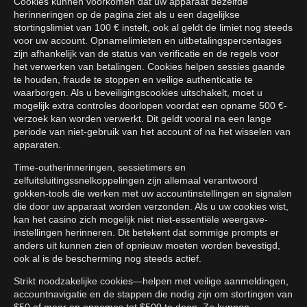
Cookies kunnen voorkomen dat uw apparaat dezelfde
herinneringen op de pagina ziet als u een dagelijkse
stortingslimiet van 100 € instelt, ook al geldt de limiet nog steeds
voor uw account. Opnamelimieten en uitbetalingspercentages
zijn afhankelijk van de status van verificatie en de regels voor
het verwerken van betalingen. Cookies helpen sessies gaande
te houden, fraude te stoppen en veilige authenticatie te
waarborgen. Als u beveiligingscookies uitschakelt, moet u
mogelijk extra controles doorlopen voordat een opname 500 €-
verzoek kan worden verwerkt. Dit geldt vooral na een lange
periode van niet-gebruik van het account of na het wisselen van
apparaten.
Time-outherinneringen, sessietimers en
zelfuitsluitingssnelkoppelingen zijn allemaal verantwoord
gokken-tools die werken met uw accountinstellingen en signalen
die door uw apparaat worden verzonden. Als u uw cookies wist,
kan het casino zich mogelijk niet niet-essentiële weergave-
instellingen herinneren. Dit betekent dat sommige prompts er
anders uit kunnen zien of opnieuw moeten worden bevestigd,
ook al is de bescherming nog steeds actief.
Strikt noodzakelijke cookies—helpen met veilige aanmeldingen,
accountnavigatie en de stappen die nodig zijn om stortingen van
$50 of meer en opnames tot $500 te doen. Ze kunnen