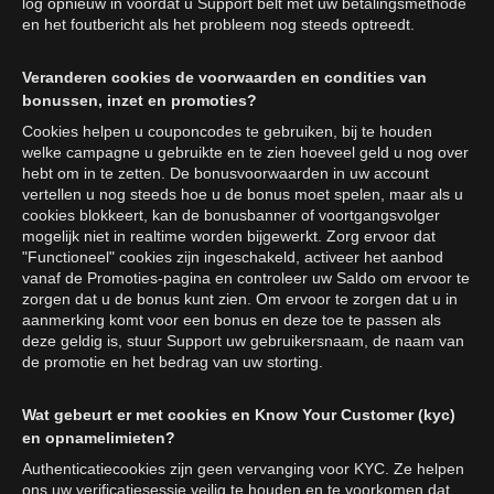
log opnieuw in voordat u Support belt met uw betalingsmethode
en het foutbericht als het probleem nog steeds optreedt.
Veranderen cookies de voorwaarden en condities van
bonussen, inzet en promoties?
Cookies helpen u couponcodes te gebruiken, bij te houden
welke campagne u gebruikte en te zien hoeveel geld u nog over
hebt om in te zetten. De bonusvoorwaarden in uw account
vertellen u nog steeds hoe u de bonus moet spelen, maar als u
cookies blokkeert, kan de bonusbanner of voortgangsvolger
mogelijk niet in realtime worden bijgewerkt. Zorg ervoor dat
"Functioneel" cookies zijn ingeschakeld, activeer het aanbod
vanaf de Promoties-pagina en controleer uw Saldo om ervoor te
zorgen dat u de bonus kunt zien. Om ervoor te zorgen dat u in
aanmerking komt voor een bonus en deze toe te passen als
deze geldig is, stuur Support uw gebruikersnaam, de naam van
de promotie en het bedrag van uw storting.
Wat gebeurt er met cookies en Know Your Customer (kyc)
en opnamelimieten?
Authenticatiecookies zijn geen vervanging voor KYC. Ze helpen
ons uw verificatiesessie veilig te houden en te voorkomen dat