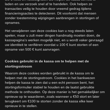
laden en uw verzoek snel af te handelen. Ook helpen ze
transacties veilig te houden door vreemd gedrag tijdens
financieringsacties te detecteren. Dit voorkomt dat mensen
zonder toestemming wijzigingen aanbrengen in stortingen of
opnames.
Het verwijderen van deze cookies kan u nog steeds laten
spelen, maar u zult meer dingen handmatig moeten doen, de
kassapagina's werken mogelijk niet, en u wordt vaker gevraagd
uw identiteit te verifiëren voordat u 100 € kunt storten of een
opname van 500 € kunt aanvragen.
Cookies gebruikt in de kassa om te helpen met de
stortingsstroom
Waarom deze cookies worden gebruikt in de kassa om te
helpen met de stortingsstroom. Cookies in het bankwezen
helpen de kassa te zien dat u een echt persoon bent, het
stortingsformulier stabiel te houden en de laatst gebruikte
methode te onthouden. Op deze manier is het gemakkelijker om
opnieuw op te waarderen, zoals wanneer u €50 stort en later
terugkeert om €100 te storten zonder de kassa elke keer
opnieuw in te stellen.