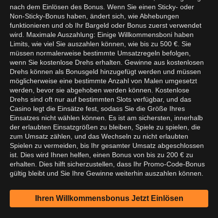
nach dem Einlösen des Bonus. Wenn Sie einen Sticky- oder
Non-Sticky-Bonus haben, ändert sich, wie Abhebungen
funktionieren und ob Ihr Bargeld oder Bonus zuerst verwendet
wird. Maximale Auszahlung: Einige Willkommensboni haben
Limits, wie viel Sie auszahlen können, wie bis zu 500 €. Sie
müssen normalerweise bestimmte Umsatzregeln befolgen,
wenn Sie kostenlose Drehs erhalten. Gewinne aus kostenlosen
Drehs können als Bonusgeld hinzugefügt werden und müssen
möglicherweise eine bestimmte Anzahl von Malen umgesetzt
werden, bevor sie abgehoben werden können. Kostenlose
Drehs sind oft nur auf bestimmten Slots verfügbar, und das
Casino legt die Einsätze fest, sodass Sie die Größe Ihres
Einsatzes nicht wählen können. Es ist am sichersten, innerhalb
der erlaubten Einsatzgrößen zu bleiben, Spiele zu spielen, die
zum Umsatz zählen, und das Wechseln zu nicht erlaubten
Spielen zu vermeiden, bis Ihr gesamter Umsatz abgeschlossen
ist. Dies wird Ihnen helfen, einen Bonus von bis zu 200 € zu
erhalten. Dies hilft sicherzustellen, dass Ihr Promo-Code-Bonus
gültig bleibt und Sie Ihre Gewinne weiterhin auszahlen können.
Ihren Willkommensbonus Jetzt Einlösen