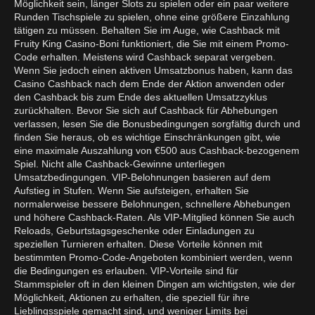
Möglichkeit sein, länger Slots zu spielen oder ein paar weitere
Runden Tischspiele zu spielen, ohne eine größere Einzahlung
tätigen zu müssen. Behalten Sie im Auge, wie Cashback mit
Fruity King Casino-Boni funktioniert, die Sie mit einem Promo-
Code erhalten. Meistens wird Cashback separat vergeben.
Wenn Sie jedoch einen aktiven Umsatzbonus haben, kann das
Casino Cashback nach dem Ende der Aktion anwenden oder
den Cashback bis zum Ende des aktuellen Umsatzzyklus
zurückhalten. Bevor Sie sich auf Cashback für Abhebungen
verlassen, lesen Sie die Bonusbedingungen sorgfältig durch und
finden Sie heraus, ob es wichtige Einschränkungen gibt, wie
eine maximale Auszahlung von €500 aus Cashback-bezogenem
Spiel. Nicht alle Cashback-Gewinne unterliegen
Umsatzbedingungen. VIP-Belohnungen basieren auf dem
Aufstieg in Stufen. Wenn Sie aufsteigen, erhalten Sie
normalerweise bessere Belohnungen, schnellere Abhebungen
und höhere Cashback-Raten. Als VIP-Mitglied können Sie auch
Reloads, Geburtstagsgeschenke oder Einladungen zu
speziellen Turnieren erhalten. Diese Vorteile können mit
bestimmten Promo-Code-Angeboten kombiniert werden, wenn
die Bedingungen es erlauben. VIP-Vorteile sind für
Stammspieler oft in den kleinen Dingen am wichtigsten, wie der
Möglichkeit, Aktionen zu erhalten, die speziell für ihre
Lieblingsspiele gemacht sind, und weniger Limits bei