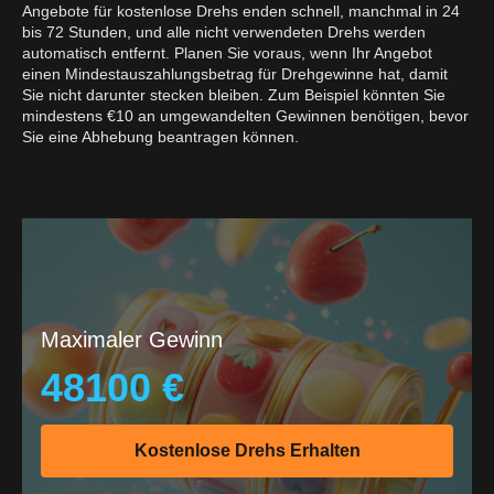
Angebote für kostenlose Drehs enden schnell, manchmal in 24
bis 72 Stunden, und alle nicht verwendeten Drehs werden
automatisch entfernt. Planen Sie voraus, wenn Ihr Angebot
einen Mindestauszahlungsbetrag für Drehgewinne hat, damit
Sie nicht darunter stecken bleiben. Zum Beispiel könnten Sie
mindestens €10 an umgewandelten Gewinnen benötigen, bevor
Sie eine Abhebung beantragen können.
Maximaler Gewinn
48100 €
Kostenlose Drehs Erhalten