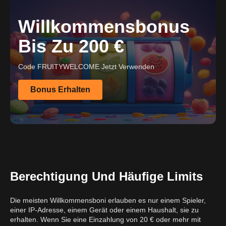
Willkommensbonus
Bis Zu 200 €
Code FRUITYWELCOME Jetzt Verwenden
Bonus Erhalten
Berechtigung Und Häufige Limits
Die meisten Willkommensboni erlauben es nur einem Spieler,
einer IP-Adresse, einem Gerät oder einem Haushalt, sie zu
erhalten. Wenn Sie eine Einzahlung von 20 € oder mehr mit