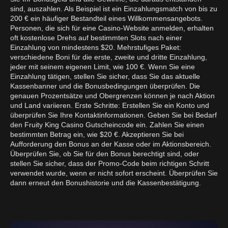
sind, auszahlen. Als Beispiel ist ein Einzahlungsmatch von bis zu
200 € ein häufiger Bestandteil eines Willkommensangebots.
Personen, die sich für eine Casino-Website anmelden, erhalten
oft kostenlose Drehs auf bestimmten Slots nach einer
Einzahlung von mindestens $20. Mehrstufiges Paket:
verschiedene Boni für die erste, zweite und dritte Einzahlung,
jeder mit seinem eigenen Limit, wie 100 €. Wenn Sie eine
Einzahlung tätigen, stellen Sie sicher, dass Sie das aktuelle
Kassenbanner und die Bonusbedingungen überprüfen. Die
genauen Prozentsätze und Obergrenzen können je nach Aktion
und Land variieren. Erste Schritte: Erstellen Sie ein Konto und
überprüfen Sie Ihre Kontaktinformationen. Geben Sie bei Bedarf
den Fruity King Casino Gutscheincode ein. Zahlen Sie einen
bestimmten Betrag ein, wie $20 €. Akzeptieren Sie bei
Aufforderung den Bonus an der Kasse oder im Aktionsbereich.
Überprüfen Sie, ob Sie für den Bonus berechtigt sind, oder
stellen Sie sicher, dass der Promo-Code beim richtigen Schritt
verwendet wurde, wenn er nicht sofort erscheint. Überprüfen Sie
dann erneut den Bonushistorie und die Kassenbestätigung.