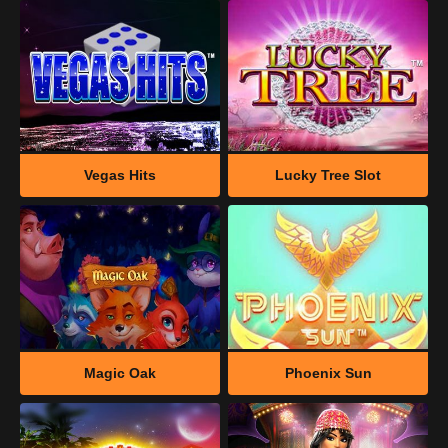
Vegas Hits
Lucky Tree Slot
Magic Oak
Phoenix Sun