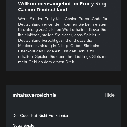
Willkommensangebot Im Fruity King
Casino Deutschland
Wenn Sie den Fruity King Casino Promo-Code für
Deutschland verwenden, können Sie beim ersten
Einzahlung zusätzlichen Wert erhalten. Bevor Sie
ihn einlösen, stellen Sie sicher, dass Spieler in
Deutschland berechtigt sind und dass die
Mindesteinzahlung in € liegt. Geben Sie beim
Checkout den Code ein, um den Bonus zu
erhalten. Spielen Sie dann Ihre Lieblings-Slots mit
mehr Geld ab dem ersten Dreh.
Inhaltsverzeichnis
Hide
Der Code Hat Nicht Funktioniert
Neue Spieler