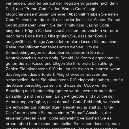
vermeiden. Suchen Sie auf der Registrierungsseite nach dem
Feld, das "Promo-Code" oder "Bonus-Code" sagt.
Möglicherweise müssen Sie einen Abschnitt "Haben Sie einen
Code?" erweitern, da er oft nicht erforderlich ist. Achten Sie auf
Großbuchstaben, wenn Sie den Fruity King Casino Code
eingeben. Fügen Sie keine zusätzlichen Leerzeichen vor oder
nach dem Code hinzu. Überprüfen Sie, dass der Bonus
ausgewählt ist. Einige Anmeldeformulare lassen Sie aus einer
Reihe von Willkommensangeboten wählen. Um die
Bonusbedingungen zu akzeptieren, aktivieren Sie das
Kontrollkästchen, wenn nötig. Sobald Ihr Konto eingerichtet ist,
gehen Sie zur Kasse und tätigen Sie Ihre erste Einzahlung.
Zahlen Sie mindestens €10 ein, um die Aktion zu starten, wenn
das Angebot dies erfordert. Möglicherweise müssen Sie
sicherstellen, dass Sie mindestens €10 eingezahlt haben, um für
die Aktion berechtigt zu sein, und dass der Code vor der
Erstellung des Kontos eingegeben wurde, wenn er nach der
Einzahlung nicht erschien. Einige Angebote sind nur bei der
Anmeldung verfügbar, nicht danach. Code-Feld fehlt; wechseln
Sie entweder zur vollständigen Registrierung statt zu "One-
Click" oder suchen Sie nach einem "Bonus"-Abschnitt, der
erweitert werden kann. Code abgelehnt; versuchen Sie es
erneut ohne Leerzeichen und stellen Sie sicher, dass er genau