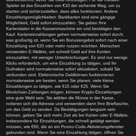
Spieler ist das Einzahlen von €10 der sicherste Weg, um zu
starten und sicherzustellen, dass alles funktioniert. Andere
Einzahlungsmöglichkeiten: Bankkarten sind eine gängige
Möglichkeit, Geld sofort einzuzahlen. Sie geben Ihre
Kartendaten in die Kassenmaschine ein und bestätigen den
Kauf. Karteneinzahlungen gehen normalerweise sofort durch,
was großartig ist, wenn Sie ein Bonusangebot sofort nach einer
Einzahlung von €20 oder mehr nutzen möchten. Menschen
verwenden E-Wallets, um schnell Geld auf ihre Konten
einzuzahlen, mit weniger Unterbrechungen. Es sind nur wenige
Klicks erforderlich, um eine Einzahlung zu tätigen, und Ihr
Guthaben wird normalerweise sofort aktualisiert, sobald Sie
verbunden sind. Elektronische Geldbörsen funktionieren
normalerweise am besten, wenn Sie planen, viele kleine
Einzahlungen zu tätigen, wie €15 oder €25. Wenn Sie
Blockchain-Zahlungen mögen, können Krypto-Einzahlungen
eine gute Wahl sein. Sie wählen die Münze in der Kasse,
notieren sich die Adresse und verwenden dann Ihre Brieftasche,
um das Geld zu senden. Da Bestätigungen langsam sein
können, geben Sie sich mehr Zeit als bei Karten oder E-Wallets,
insbesondere für Einzahlungen, die schnell getätigt werden
müssen, wie €50, die an ein Promo-Code-Aktivierungsfenster
gebunden sind. Wenn Sie eine Einzahlung tätigen, öffnen Sie