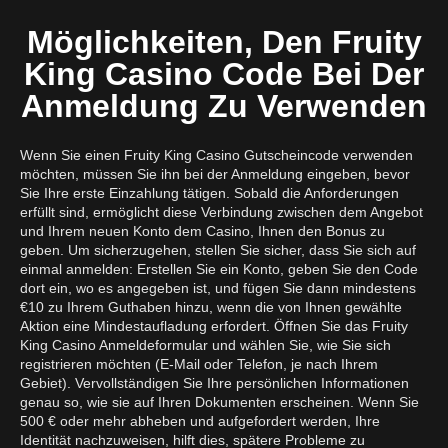
Möglichkeiten, Den Fruity
King Casino Code Bei Der
Anmeldung Zu Verwenden
Wenn Sie einen Fruity King Casino Gutscheincode verwenden
möchten, müssen Sie ihn bei der Anmeldung eingeben, bevor
Sie Ihre erste Einzahlung tätigen. Sobald die Anforderungen
erfüllt sind, ermöglicht diese Verbindung zwischen dem Angebot
und Ihrem neuen Konto dem Casino, Ihnen den Bonus zu
geben. Um sicherzugehen, stellen Sie sicher, dass Sie sich auf
einmal anmelden: Erstellen Sie ein Konto, geben Sie den Code
dort ein, wo es angegeben ist, und fügen Sie dann mindestens
€10 zu Ihrem Guthaben hinzu, wenn die von Ihnen gewählte
Aktion eine Mindestaufladung erfordert. Öffnen Sie das Fruity
King Casino Anmeldeformular und wählen Sie, wie Sie sich
registrieren möchten (E-Mail oder Telefon, je nach Ihrem
Gebiet). Vervollständigen Sie Ihre persönlichen Informationen
genau so, wie sie auf Ihren Dokumenten erscheinen. Wenn Sie
500 € oder mehr abheben und aufgefordert werden, Ihre
Identität nachzuweisen, hilft dies, spätere Probleme zu