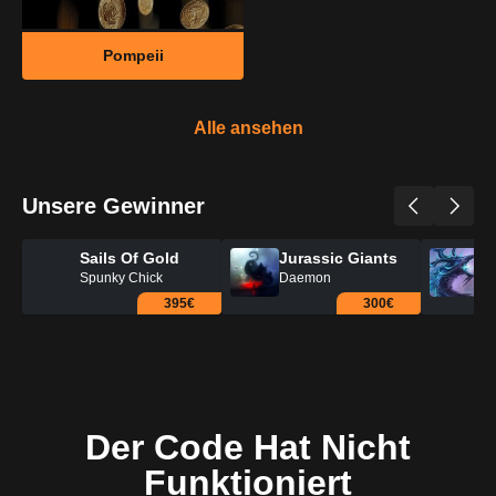
Pompeii
Alle ansehen
Unsere Gewinner
Sails Of Gold
Jurassic Giants
Dr
Spunky Chick
Daemon
Kil
395€
300€
Der Code Hat Nicht
Funktioniert