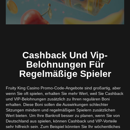
Cashback Und Vip-
Belohnungen Für
Regelmäßige Spieler
Fruity King Casino Promo-Code-Angebote sind großartig, aber
wenn Sie oft spielen, erhalten Sie mehr Wert, weil Sie Cashback
und VIP-Belohnungen zusätzlich zu Ihren regulären Boni
erhalten. Diese Boni sollen die Auswirkungen schlechter
Sitzungen mindern und regelmäßigen Spielern zusätzlichen
Wert bieten. Um Ihre Bankroll besser zu planen, wenn Sie von
Deutschland aus spielen, können Cashback und VIP-Vorteile
sehr hilfreich sein. Zum Beispiel könnten Sie Ihr wöchentliches