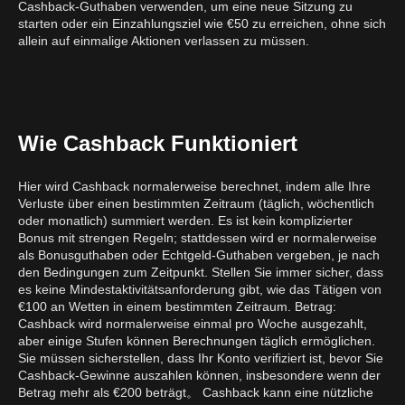
Cashback-Guthaben verwenden, um eine neue Sitzung zu
starten oder ein Einzahlungsziel wie €50 zu erreichen, ohne sich
allein auf einmalige Aktionen verlassen zu müssen.
Wie Cashback Funktioniert
Hier wird Cashback normalerweise berechnet, indem alle Ihre
Verluste über einen bestimmten Zeitraum (täglich, wöchentlich
oder monatlich) summiert werden. Es ist kein komplizierter
Bonus mit strengen Regeln; stattdessen wird er normalerweise
als Bonusguthaben oder Echtgeld-Guthaben vergeben, je nach
den Bedingungen zum Zeitpunkt. Stellen Sie immer sicher, dass
es keine Mindestaktivitätsanforderung gibt, wie das Tätigen von
€100 an Wetten in einem bestimmten Zeitraum. Betrag:
Cashback wird normalerweise einmal pro Woche ausgezahlt,
aber einige Stufen können Berechnungen täglich ermöglichen.
Sie müssen sicherstellen, dass Ihr Konto verifiziert ist, bevor Sie
Cashback-Gewinne auszahlen können, insbesondere wenn der
Betrag mehr als €200 beträgt。 Cashback kann eine nützliche