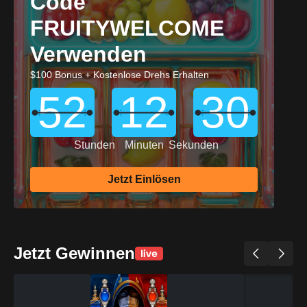
Code
FRUITYWELCOME
Verwenden
$100 Bonus + Kostenlose Drehs Erhalten
52
12
29
Stunden
Minuten
Sekunden
Jetzt Einlösen
Jetzt Gewinnen