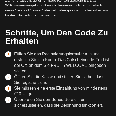
Zahlung tätigen, da er für neue Konten gedacht ist. Das
Willkommensangebot gilt möglicherweise nicht automatisch,
wenn Sie das Promo-Code-Feld überspringen, daher ist es am
besten, ihn sofort zu verwenden.
Schritte, Um Den Code Zu
Erhalten
Füllen Sie das Registrierungsformular aus und
erstellen Sie ein Konto. Das Gutscheincode-Feld ist
der Ort, an dem Sie FRUITYWELCOME eingeben
sollten.
Öffnen Sie die Kasse und stellen Sie sicher, dass
Sie registriert sind.
Sie müssen eine erste Einzahlung von mindestens
€10 tätigen.
Überprüfen Sie den Bonus-Bereich, um
sicherzustellen, dass die Belohnung funktioniert.