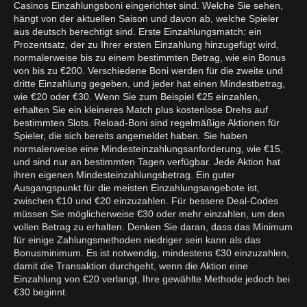
Casinos Einzahlungsboni eingerichtet sind. Welche Sie sehen,
hängt von der aktuellen Saison und davon ab, welche Spieler
aus deutsch berechtigt sind. Erste Einzahlungsmatch: ein
Prozentsatz, der zu Ihrer ersten Einzahlung hinzugefügt wird,
normalerweise bis zu einem bestimmten Betrag, wie ein Bonus
von bis zu €200. Verschiedene Boni werden für die zweite und
dritte Einzahlung gegeben, und jeder hat einen Mindestbetrag,
wie €20 oder €30. Wenn Sie zum Beispiel €25 einzahlen,
erhalten Sie ein kleineres Match plus kostenlose Drehs auf
bestimmten Slots. Reload-Boni sind regelmäßige Aktionen für
Spieler, die sich bereits angemeldet haben. Sie haben
normalerweise eine Mindesteinzahlungsanforderung, wie €15,
und sind nur an bestimmten Tagen verfügbar. Jede Aktion hat
ihren eigenen Mindesteinzahlungsbetrag. Ein guter
Ausgangspunkt für die meisten Einzahlungsangebote ist,
zwischen €10 und €20 einzuzahlen. Für bessere Deal-Codes
müssen Sie möglicherweise €30 oder mehr einzahlen, um den
vollen Betrag zu erhalten. Denken Sie daran, dass das Minimum
für einige Zahlungsmethoden niedriger sein kann als das
Bonusminimum. Es ist notwendig, mindestens €30 einzuzahlen,
damit die Transaktion durchgeht, wenn die Aktion eine
Einzahlung von €20 verlangt, Ihre gewählte Methode jedoch bei
€30 beginnt.