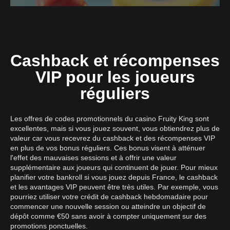
Cashback et récompenses
VIP pour les joueurs
réguliers
Les offres de codes promotionnels du casino Fruity King sont
excellentes, mais si vous jouez souvent, vous obtiendrez plus de
valeur car vous recevrez du cashback et des récompenses VIP
en plus de vos bonus réguliers. Ces bonus visent à atténuer
l'effet des mauvaises sessions et à offrir une valeur
supplémentaire aux joueurs qui continuent de jouer. Pour mieux
planifier votre bankroll si vous jouez depuis France, le cashback
et les avantages VIP peuvent être très utiles. Par exemple, vous
pourriez utiliser votre crédit de cashback hebdomadaire pour
commencer une nouvelle session ou atteindre un objectif de
dépôt comme €50 sans avoir à compter uniquement sur des
promotions ponctuelles.