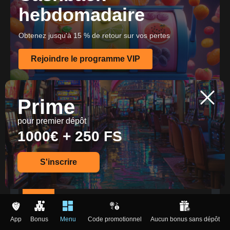
hebdomadaire
Obtenez jusqu'à 15 % de retour sur vos pertes
Rejoindre le programme VIP
Prime
pour premier dépôt
1000€ + 250 FS
Placez Votre Mise
S'inscrire
Tout
App
Bonus
Menu
Code promotionnel
Aucun bonus sans dépôt
09.08.2026
18:40