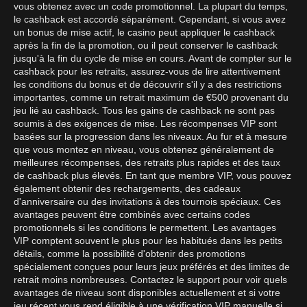
vous obtenez avec un code promotionnel. La plupart du temps,
le cashback est accordé séparément. Cependant, si vous avez
un bonus de mise actif, le casino peut appliquer le cashback
après la fin de la promotion, ou il peut conserver le cashback
jusqu'à la fin du cycle de mise en cours. Avant de compter sur le
cashback pour les retraits, assurez-vous de lire attentivement
les conditions du bonus et de découvrir s'il y a des restrictions
importantes, comme un retrait maximum de €500 provenant du
jeu lié au cashback. Tous les gains de cashback ne sont pas
soumis à des exigences de mise. Les récompenses VIP sont
basées sur la progression dans les niveaux. Au fur et à mesure
que vous montez en niveau, vous obtenez généralement de
meilleures récompenses, des retraits plus rapides et des taux
de cashback plus élevés. En tant que membre VIP, vous pouvez
également obtenir des rechargements, des cadeaux
d'anniversaire ou des invitations à des tournois spéciaux. Ces
avantages peuvent être combinés avec certains codes
promotionnels si les conditions le permettent. Les avantages
VIP comptent souvent le plus pour les habitués dans les petits
détails, comme la possibilité d'obtenir des promotions
spécialement conçues pour leurs jeux préférés et des limites de
retrait moins nombreuses. Contactez le support pour voir quels
avantages de niveau sont disponibles actuellement et si votre
jeu récent vous rend éligible à une vérification VIP manuelle si