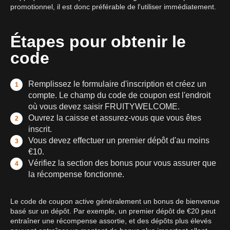
promotionnel, il est donc préférable de l'utiliser immédiatement.
Étapes pour obtenir le
code
Remplissez le formulaire d'inscription et créez un
compte. Le champ du code de coupon est l'endroit
où vous devez saisir FRUITYWELCOME.
Ouvrez la caisse et assurez-vous que vous êtes
inscrit.
Vous devez effectuer un premier dépôt d'au moins
€10.
Vérifiez la section des bonus pour vous assurer que
la récompense fonctionne.
Le code de coupon active généralement un bonus de bienvenue
basé sur un dépôt. Par exemple, un premier dépôt de €20 peut
entraîner une récompense assortie, et des dépôts plus élevés