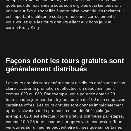
quels jeux de machines à sous sont éligibles et si les tours ont
une valeur fixe ou sont liés à votre mise avant de les réclamer. Il
est important d'utiliser le code promotionnel correctement si
vous voulez que les tours gratuits aillent aux bons jeux au
casino Fruity King.
Façons dont les tours gratuits sont
généralement distribués
Les tours gratuits sont généralement distribués après une action
claire : activer la promotion et effectuer un dépôt minimum,
comme €20 ou €30. Par exemple, vous pourriez obtenir 20
tours chaque jour pendant 5 jours au lieu de 100 d'un coup avec
certaines offres. Les tours gratuits sont donnés immédiatement
après l'activation de la promotion et un dépôt éligible (par
exemple, €20) est effectué. Tours gratuits distribués par étapes,
comme 10 à 25 tours chaque jour après votre connexion. Tours
verrouillés sur un jeu ne peuvent être utilisés que sur certaines