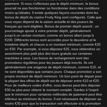
paiement. Si vous n'effectuez pas le dépôt minimum, le bonus
pourrait ne pas fonctionner ou fonctionner dans des conditions
moins qu'idéales. Il existe quelques façons courantes dont les
bonus de dépôt du casino Fruity King sont configurés. Celle que
vous voyez dépend de la saison actuelle et des joueurs de
français qui sont éligibles. Bonus de premier dépôt assorti : un
pourcentage ajouté à votre premier dépôt, généralement
jusqu'à un certain montant, comme un bonus allant jusqu'à
€200. Différents bonus sont accordés pour le deuxième et le
troisième dépôt, et chacun a un montant minimum, comme €20
ou €30. Par exemple, si vous déposez €25, vous obtiendrez un
assortiment plus petit plus des tours gratuits sur certaines
machines à sous. Les bonus de rechargement sont des
promotions régulières pour les joueurs déjà inscrits. Ils ont
généralement une exigence de dépôt minimum, comme €15, et
ne sont disponibles que certains jours. Chaque promotion a son
propre montant de dépôt minimum. Un bon point de départ pour
la plupart des offres de dépôt est de déposer entre €10 et €20.
Pour de meilleurs codes d'offre, vous devrez peut-être déposer
€30 ou plus pour obtenir le montant complet. Gardez à l'esprit
que le minimum pour certaines méthodes de paiement peut être
inférieur au minimum du bonus. Il est nécessaire de déposer au
moins €30 pour que la transaction soit effectuée si la promotion