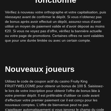
fonctionné
Vérifiez à nouveau votre orthographe et votre capitalisation, puis
réessayez avant de confirmer le dépôt. Si vous n'obtenez pas
de bonus après avoir effectué un dépôt, assurez-vous d'avoir
utilisé un moyen de paiement valide et d'avoir déposé au moins
€20. Si vous ne voyez pas d'offre, vérifiez la bannière actuelle
ou votre page de promotions. Certaines offres ne sont valables
que pour une durée limitée ou avec un certain compte.
Nouveaux joueurs
Utilisez le code de coupon actif du casino Fruity King
FRUITYWELCOME pour obtenir un bonus de 100 $. Saisissez-
le lors de votre inscription pour obtenir l'offre de bonus liée à
votre premier dépôt. Il est préférable d'utiliser ce code avant
d'effectuer votre premier paiement car il est conçu pour les
nouveaux comptes. L'offre de bienvenue peut ne pas
s'appliquer automatiquement si vous ignorez le champ du code