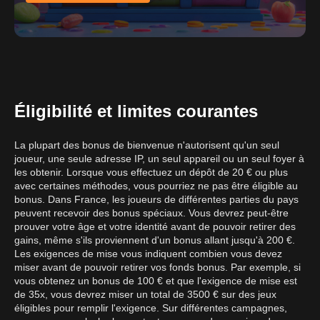
Éligibilité et limites courantes
La plupart des bonus de bienvenue n'autorisent qu'un seul
joueur, une seule adresse IP, un seul appareil ou un seul foyer à
les obtenir. Lorsque vous effectuez un dépôt de 20 € ou plus
avec certaines méthodes, vous pourriez ne pas être éligible au
bonus. Dans France, les joueurs de différentes parties du pays
peuvent recevoir des bonus spéciaux. Vous devrez peut-être
prouver votre âge et votre identité avant de pouvoir retirer des
gains, même s'ils proviennent d'un bonus allant jusqu'à 200 €.
Les exigences de mise vous indiquent combien vous devez
miser avant de pouvoir retirer vos fonds bonus. Par exemple, si
vous obtenez un bonus de 100 € et que l'exigence de mise est
de 35x, vous devrez miser un total de 3500 € sur des jeux
éligibles pour remplir l'exigence. Sur différentes campagnes,