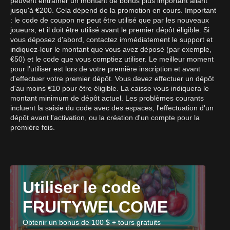
peuvent entraîner un montant de bonus plus important allant
jusqu'à €200. Cela dépend de la promotion en cours. Important
: le code de coupon ne peut être utilisé que par les nouveaux
joueurs, et il doit être utilisé avant le premier dépôt éligible. Si
vous déposez d'abord, contactez immédiatement le support et
indiquez-leur le montant que vous avez déposé (par exemple,
€50) et le code que vous comptiez utiliser. Le meilleur moment
pour l'utiliser est lors de votre première inscription et avant
d'effectuer votre premier dépôt. Vous devez effectuer un dépôt
d'au moins €10 pour être éligible. La caisse vous indiquera le
montant minimum de dépôt actuel. Les problèmes courants
incluent la saisie du code avec des espaces, l'effectuation d'un
dépôt avant l'activation, ou la création d'un compte pour la
première fois.
Utiliser le code
FRUITYWELCOME
Obtenir un bonus de 100 $ + tours gratuits