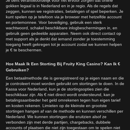
Je bent verantwoordelijk voor het ervoor zorgen dat online
gokken legaal is in Nederland en in je regio. Als de regels dat
zeggen, kunnen we registraties, betalingen of spel beperken. Je
kunt spelen op je telefoon via je browser met hetzelfde account
en portemonnee. Voor beveiliging, gebruik een sterk
wachtwoord, schakel beschikbare inlogbeschermingen in, en
gebruik geen gedeelde apparaten. Neem ook direct contact op
met support als je denkt dat iemand zonder je toestemming
toegang heeft gekregen tot je account zodat we kunnen helpen
je € te beschermen.
Hoe Maak Ik Een Storting Bij Fruity King Casino? Kan Ik €
Gebruiken?
Een betaalmethode die is geregistreerd op je eigen naam en die
je controleert moet worden gebruikt om stortingen te doen. In de
Kassa voor Nederland, kun je de stortingsopties zien die
beschikbaar zijn. Als € niet direct wordt ondersteund, kan je
betalingsaanbieder het geld omrekenen tegen hun eigen tarief
en kosten rekenen. Limieten op de kleinste en grootste
stortingen hangen af van de methode en kunnen verschillen per
Nederland. We kunnen stortingen die eruitzien alsof ze
verbonden zijn met derde partijen, chargebacks, dubbele
accounts of plaatsen die niet zijn toegestaan om te spelen niet