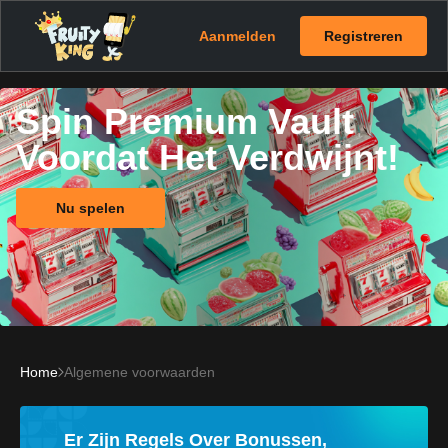
Aanmelden
Registreren
Spin Premium Vault
Voordat Het Verdwijnt!
Nu spelen
Home
Algemene voorwaarden
Er Zijn Regels Over Bonussen,