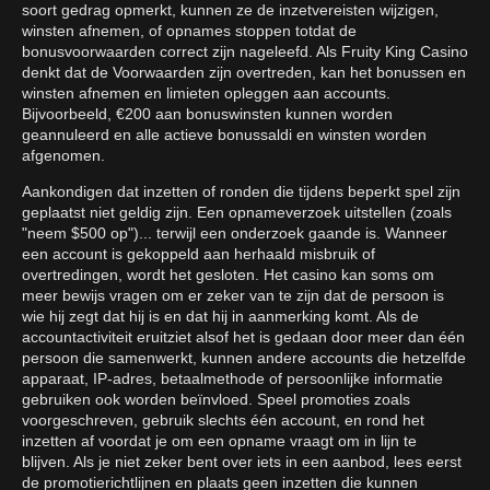
soort gedrag opmerkt, kunnen ze de inzetvereisten wijzigen,
winsten afnemen, of opnames stoppen totdat de
bonusvoorwaarden correct zijn nageleefd. Als Fruity King Casino
denkt dat de Voorwaarden zijn overtreden, kan het bonussen en
winsten afnemen en limieten opleggen aan accounts.
Bijvoorbeeld, €200 aan bonuswinsten kunnen worden
geannuleerd en alle actieve bonussaldi en winsten worden
afgenomen.
Aankondigen dat inzetten of ronden die tijdens beperkt spel zijn
geplaatst niet geldig zijn. Een opnameverzoek uitstellen (zoals
"neem $500 op")... terwijl een onderzoek gaande is. Wanneer
een account is gekoppeld aan herhaald misbruik of
overtredingen, wordt het gesloten. Het casino kan soms om
meer bewijs vragen om er zeker van te zijn dat de persoon is
wie hij zegt dat hij is en dat hij in aanmerking komt. Als de
accountactiviteit eruitziet alsof het is gedaan door meer dan één
persoon die samenwerkt, kunnen andere accounts die hetzelfde
apparaat, IP-adres, betaalmethode of persoonlijke informatie
gebruiken ook worden beïnvloed. Speel promoties zoals
voorgeschreven, gebruik slechts één account, en rond het
inzetten af voordat je om een opname vraagt om in lijn te
blijven. Als je niet zeker bent over iets in een aanbod, lees eerst
de promotierichtlijnen en plaats geen inzetten die kunnen