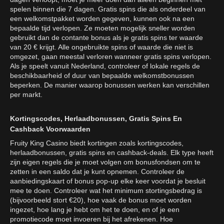
spelen binnen die 7 dagen. Gratis spins die als onderdeel van
een welkomstpakket worden gegeven, kunnen ook na een
bepaalde tijd verlopen. Ze moeten mogelijk sneller worden
gebruikt dan de contante bonus als je gratis spins ter waarde
van 20 € krijgt. Alle ongebruikte spins of waarde die niet is
omgezet, gaan meestal verloren wanneer gratis spins verlopen.
Als je speelt vanuit Nederland, controleer of lokale regels de
beschikbaarheid of duur van bepaalde welkomstbonussen
beperken. De manier waarop bonussen werken kan verschillen
per markt.
Kortingscodes, Herlaadbonussen, Gratis Spins En
Cashback Voorwaarden
Fruity King Casino biedt kortingen zoals kortingscodes,
herlaadbonussen, gratis spins en cashback-deals. Elk type heeft
zijn eigen regels die je moet volgen om bonusfondsen om te
zetten in een saldo dat je kunt opnemen. Controleer de
aanbiedingskaart of bonus pop-up elke keer voordat je besluit
mee te doen. Controleer wat het minimum stortingsbedrag is
(bijvoorbeeld stort €20), hoe vaak de bonus moet worden
ingezet, hoe lang je hebt om het te doen, en of je een
promotiecode moet invoeren bij het afrekenen. Hoe