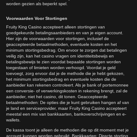
worden gezien als beperkt spel.
Voorwaarden Voor Stortingen
Fruity King Casino accepteert alleen stortingen van
goedgekeurde betalingsaanbieders en van je eigen account.
Hier zijn de voorwaarden voor stortingen, inclusief de
geaccepteerde betaalmethoden, eventuele kosten en het
minimum stortingsbedrag. Om ervoor te zorgen dat betalingen
veilig zijn, kan het casino vragen om identiteitsbewijs en
betalingsbewijs te zien voordat bepaalde stortingen worden
toegestaan of limieten worden verhoogd. Voordat je geld
toevoegt, zorg ervoor dat je de methode die je hebt gekozen,
het minimum stortingsbedrag en eventuele kosten die de
aanbieder kan rekenen controleert. Als je bank of portemonnee
een conversie- of verwerkingskosten in rekening brengt, zal de
aanbieder, niet het casino, dit tonen. Geaccepteerde
betaalmethoden: De opties die je kunt gebruiken hangen af van
je land en serviceprovider, maar Fruity King Casino accepteert
meestal een mix van bankkaarten, bankoverschrijvingen en e-
wallets.
De kassa toont je alleen de methoden die op dit moment met je
account kunnen worden gebruikt. Bankkaarten: Directe storting