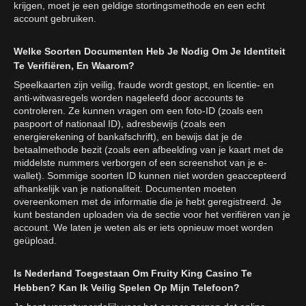
krijgen, moet je een geldige stortingsmethode en een echt
account gebruiken.
Welke Soorten Documenten Heb Je Nodig Om Je Identiteit
Te Verifiëren, En Waarom?
Speelkaarten zijn veilig, fraude wordt gestopt, en licentie- en
anti-witwasregels worden nageleefd door accounts te
controleren. Ze kunnen vragen om een foto-ID (zoals een
paspoort of nationaal ID), adresbewijs (zoals een
energierekening of bankafschrift), en bewijs dat je de
betaalmethode bezit (zoals een afbeelding van je kaart met de
middelste nummers verborgen of een screenshot van je e-
wallet). Sommige soorten ID kunnen niet worden geaccepteerd
afhankelijk van je nationaliteit. Documenten moeten
overeenkomen met de informatie die je hebt geregistreerd. Je
kunt bestanden uploaden via de sectie voor het verifiëren van je
account. We laten je weten als er iets opnieuw moet worden
geüpload.
Is Nederland Toegestaan Om Fruity King Casino Te
Hebben? Kan Ik Veilig Spelen Op Mijn Telefoon?