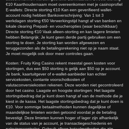
€10 Kaarthoudernaam moet overeenkomen met je casinoprofiel
E-wallets: Directe storting €10 Kan een geverifieerd wallet-
account nodig hebben Bankoverschrijving: Van 1 tot 3
werkdagen storting €50 Verwerkingstijd hangt af van banken en
lokale clearing Prepaid- en voucheropties (waar beschikbaar)
Directe storting €10 Vaak alleen-storting en kan lagere limieten
hebben Belangrijk: Je kunt geen derde partij gebruiken om een
storting te doen. Je storting kan worden afgewezen en
teruggezonden als de betalingsrekening niet op je naam staat.
Je moet mogelijk ook door meer controles gaan.
Kosten: Fruity King Casino rekent meestal geen kosten voor
stortingen, dus een $50 storting is gelijk aan $50 op je account.
Je bank, kaartuitgever of e-wallet-aanbieder kan echter
servicekosten, contante voorschotkosten of
valutaconversiekosten rekenen. Deze worden niet gecontroleerd
door het casino. Laagste en hoogste stortingen: Het laagste
stortingsbedrag dat je kunt doen hangt af van de methode die je
kiest in de kassa. Het laagste stortingsbedrag dat je kunt doen is
€10. Voor sommige betaalmethoden kunnen dagelijkse of
maandelijkse limieten worden getoond voordat je de betaling
bevestigt. Deze limieten kunnen hoger of lager zijn afhankelijk
van de status van je account, je transactiegeschiedenis en
nalevingscontroles. Gebruik alleen betaalmethoden die zijn