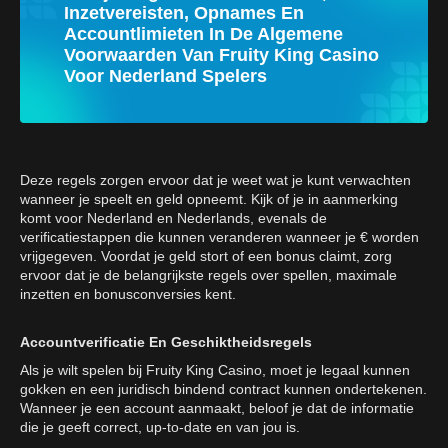
Inzetvereisten, Opnames En
Accountlimieten In De Algemene
Voorwaarden Van Fruity King Casino
Voor Nederland Spelers
Deze regels zorgen ervoor dat je weet wat je kunt verwachten
wanneer je speelt en geld opneemt. Kijk of je in aanmerking
komt voor Nederland en Nederlands, evenals de
verificatiestappen die kunnen veranderen wanneer je € worden
vrijgegeven. Voordat je geld stort of een bonus claimt, zorg
ervoor dat je de belangrijkste regels over spellen, maximale
inzetten en bonusconversies kent.
Accountverificatie En Geschiktheidsregels
Als je wilt spelen bij Fruity King Casino, moet je legaal kunnen
gokken en een juridisch bindend contract kunnen ondertekenen.
Wanneer je een account aanmaakt, beloof je dat de informatie
die je geeft correct, up-to-date en van jou is.