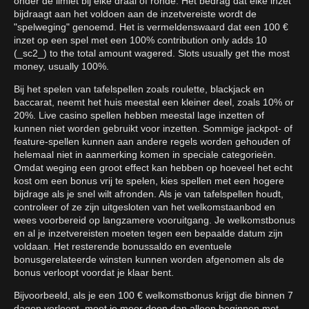
onder de limiet bij elke draai of ronde. Het bedrag dat elke inzet
bijdraagt aan het voldoen aan de inzetvereiste wordt de
"spelweging" genoemd. Het is vermeldenswaard dat een 100 €
inzet op een spel met een 100% contribution only adds 10
(_sc2_) to the total amount wagered. Slots usually get the most
money, usually 100%.
Bij het spelen van tafelspellen zoals roulette, blackjack en
baccarat, neemt het huis meestal een kleiner deel, zoals 10% or
20%. Live casino spellen hebben meestal lage inzetten of
kunnen niet worden gebruikt voor inzetten. Sommige jackpot- of
feature-spellen kunnen aan andere regels worden gehouden of
helemaal niet in aanmerking komen in speciale categorieën.
Omdat weging een groot effect kan hebben op hoeveel het echt
kost om een bonus vrij te spelen, kies spellen met een hogere
bijdrage als je snel wilt afronden. Als je van tafelspellen houdt,
controleer of ze zijn uitgesloten van het welkomstaanbod en
wees voorbereid op langzamere vooruitgang. Je welkomstbonus
en al je inzetvereisten moeten tegen een bepaalde datum zijn
voldaan. Het resterende bonussaldo en eventuele
bonusgerelateerde winsten kunnen worden afgenomen als de
bonus verloopt voordat je klaar bent.
Bijvoorbeeld, als je een 100 € welkomstbonus krijgt die binnen 7
dagen verloopt, moet je meer doen dan alleen beginnen met