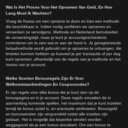
Wat Is Het Proces Voor Het Opnemen Van Geld, En Hoe
Lang Moet Ik Wachten?
Vraag de Kassa om een opname te doen en kies een methode
die beschikbaar is. Indien nodig verifiëren we opnames en
verwerken ze vervolgens. Methode en Nederland beïnvloeden
de verwerkingstijd, maar je kunt je accountgeschiedenis
controleren om te zien wat er aan de hand is. Je geregistreerde
betaalmethode wordt gebruikt om je opnames te ontvangen, die
limieten kunnen hebben op hoeveel je per transactie of per dag
kunt opnemen, afhankelijk van de regels van je methode en het
niveau van je account.
Welke Soorten Bonusregels Zijn Er Voor
Welkomstaanbiedingen En Couponcodes?
Er zijn regels voor elke bonus die je kunt zien op de
bonuspagina en in je account. Deze regels omvatten de in
aanmerking komende spellen, het maximum dat je kunt inzetten
terwijl de bonus actief is, en eventuele winlimieten. Bonusgeld
en bonuswinsten zijn vergrendeld totdat alle inzetten zijn
gedaan. Het is mogelijk dat beperkte winsten worden
weggegooid als je een bonus annuleert. Om een bonus te