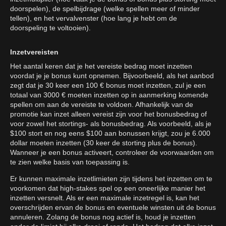
doorspelen), de spelbijdrage (welke spellen meer of minder
tellen), en het vervalvenster (hoe lang je hebt om de
doorspeling te voltooien).
Inzetvereisten
Het aantal keren dat je het vereiste bedrag moet inzetten
voordat je je bonus kunt opnemen. Bijvoorbeeld, als het aanbod
zegt dat je 30 keer een 100 € bonus moet inzetten, zul je een
totaal van 3000 € moeten inzetten op in aanmerking komende
spellen om aan de vereiste te voldoen. Afhankelijk van de
promotie kan inzet alleen vereist zijn voor het bonusbedrag of
voor zowel het stortings- als bonusbedrag. Als voorbeeld, als je
$100 stort en nog eens $100 aan bonussen krijgt, zou je 6.000
dollar moeten inzetten (30 keer de storting plus de bonus).
Wanneer je een bonus activeert, controleer de voorwaarden om
te zien welke basis van toepassing is.
Er kunnen maximale inzetlimieten zijn tijdens het inzetten om te
voorkomen dat high-stakes spel op een oneerlijke manier het
inzetten versnelt. Als er een maximale inzetregel is, kan het
overschrijden ervan de bonus en eventuele winsten uit de bonus
annuleren. Zolang de bonus nog actief is, houd je inzetten