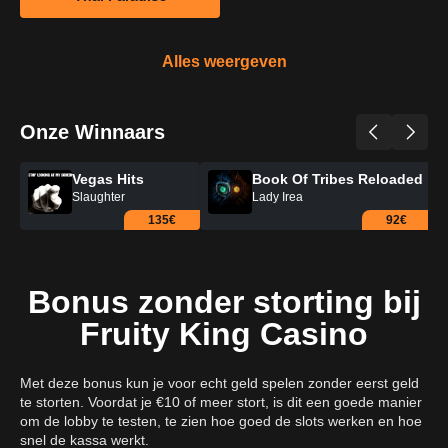
Alles weergeven
Onze Winnaars
Vegas Hits
Book Of Tribes Reloaded
Slaughter
Lady Irea
135€
92€
Bonus zonder storting bij
Fruity King Casino
Met deze bonus kun je voor echt geld spelen zonder eerst geld
te storten. Voordat je €10 of meer stort, is dit een goede manier
om de lobby te testen, te zien hoe goed de slots werken en hoe
snel de kassa werkt.