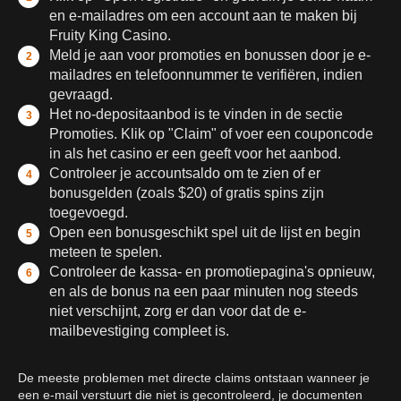
en e-mailadres om een account aan te maken bij
Fruity King Casino.
Meld je aan voor promoties en bonussen door je e-
mailadres en telefoonnummer te verifiëren, indien
gevraagd.
Het no-depositaanbod is te vinden in de sectie
Promoties. Klik op "Claim" of voer een couponcode
in als het casino er een geeft voor het aanbod.
Controleer je accountsaldo om te zien of er
bonusgelden (zoals $20) of gratis spins zijn
toegevoegd.
Open een bonusgeschikt spel uit de lijst en begin
meteen te spelen.
Controleer de kassa- en promotiepagina's opnieuw,
en als de bonus na een paar minuten nog steeds
niet verschijnt, zorg er dan voor dat de e-
mailbevestiging compleet is.
De meeste problemen met directe claims ontstaan wanneer je
een e-mail verstuurt die niet is gecontroleerd, je documenten