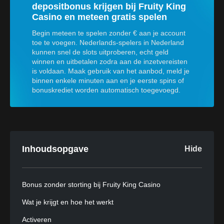
depositbonus krijgen bij Fruity King
Casino en meteen gratis spelen
Begin meteen te spelen zonder € aan je account
toe te voegen. Nederlands-spelers in Nederland
kunnen snel de slots uitproberen, echt geld
winnen en uitbetalen zodra aan de inzetvereisten
is voldaan. Maak gebruik van het aanbod, meld je
binnen enkele minuten aan en je eerste spins of
bonuskrediet worden automatisch toegevoegd.
Inhoudsopgave
Hide
Bonus zonder storting bij Fruity King Casino
Wat je krijgt en hoe het werkt
Activeren