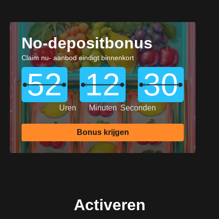
No-depositbonus
Claim nu- aanbod eindigt binnenkort
52
12
28
Uren
Minuten
Seconden
Bonus krijgen
Activeren