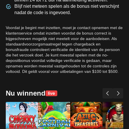
Blijf niet meteen spelen als de bonus niet verschijnt
nadat de code is ingevoerd.
Voordat je begint met inzetten, moet je contact opnemen met de
klantenservice omdat inzetten voordat de bonus correct is
bijgeschreven mogelijk niet meetelt voor de aanbodeisen. Als
standaardvoorzorgsmaatregel tegen chargeback en
bonusfraude controleert verificatie de identiteit van de persoon
die het verzoek doet. Je kunt meestal spelen met de no-
depositbonus voordat volledige verificatie is gedaan, maar
opnames worden meestal vastgehouden tot de controles zijn
voltooid. Dit geldt vooral voor uitbetalingen van $100 tot $500.
Nu winnend