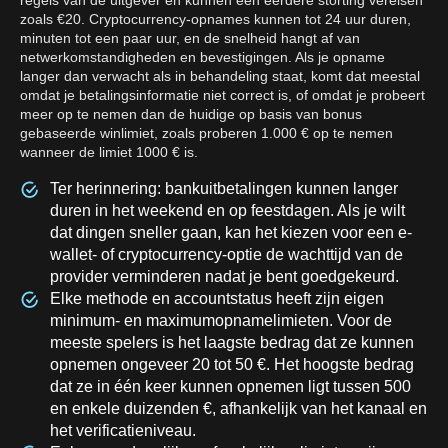
regels van de uitgever en kunnen een eerdere storting vereisen
zoals €20. Cryptocurrency-opnames kunnen tot 24 uur duren,
minuten tot een paar uur, en de snelheid hangt af van
netwerkomstandigheden en bevestigingen. Als je opname
langer dan verwacht als in behandeling staat, komt dat meestal
omdat je betalingsinformatie niet correct is, of omdat je probeert
meer op te nemen dan de huidige op basis van bonus
gebaseerde winlimiet, zoals proberen 1.000 € op te nemen
wanneer de limiet 1000 € is.
Ter herinnering: bankuitbetalingen kunnen langer
duren in het weekend en op feestdagen. Als je wilt
dat dingen sneller gaan, kan het kiezen voor een e-
wallet- of cryptocurrency-optie de wachttijd van de
provider verminderen nadat je bent goedgekeurd.
Elke methode en accountstatus heeft zijn eigen
minimum- en maximumopnamelimieten. Voor de
meeste spelers is het laagste bedrag dat ze kunnen
opnemen ongeveer 20 tot 50 €. Het hoogste bedrag
dat ze in één keer kunnen opnemen ligt tussen 500
en enkele duizenden €, afhankelijk van het kanaal en
het verificatieniveau.