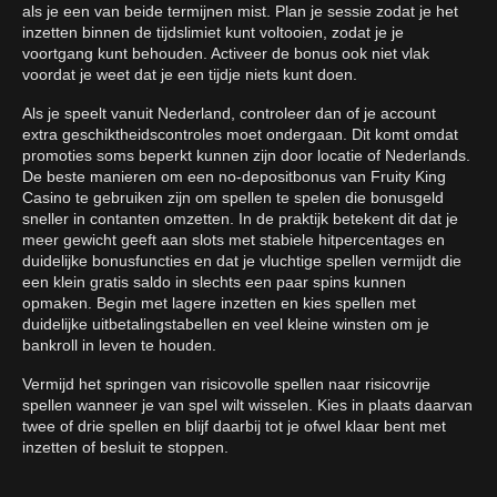
als je een van beide termijnen mist. Plan je sessie zodat je het
inzetten binnen de tijdslimiet kunt voltooien, zodat je je
voortgang kunt behouden. Activeer de bonus ook niet vlak
voordat je weet dat je een tijdje niets kunt doen.
Als je speelt vanuit Nederland, controleer dan of je account
extra geschiktheidscontroles moet ondergaan. Dit komt omdat
promoties soms beperkt kunnen zijn door locatie of Nederlands.
De beste manieren om een no-depositbonus van Fruity King
Casino te gebruiken zijn om spellen te spelen die bonusgeld
sneller in contanten omzetten. In de praktijk betekent dit dat je
meer gewicht geeft aan slots met stabiele hitpercentages en
duidelijke bonusfuncties en dat je vluchtige spellen vermijdt die
een klein gratis saldo in slechts een paar spins kunnen
opmaken. Begin met lagere inzetten en kies spellen met
duidelijke uitbetalingstabellen en veel kleine winsten om je
bankroll in leven te houden.
Vermijd het springen van risicovolle spellen naar risicovrije
spellen wanneer je van spel wilt wisselen. Kies in plaats daarvan
twee of drie spellen en blijf daarbij tot je ofwel klaar bent met
inzetten of besluit te stoppen.