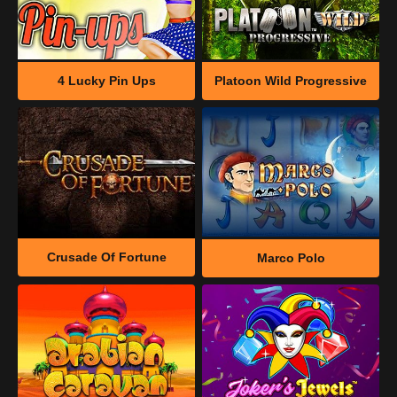
4 Lucky Pin Ups
Platoon Wild Progressive
Crusade Of Fortune
Marco Polo