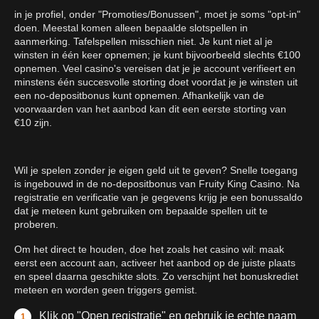
in je profiel, onder "Promoties/Bonussen", moet je soms "opt-in"
doen. Meestal komen alleen bepaalde slotspellen in
aanmerking. Tafelspellen misschien niet. Je kunt niet al je
winsten in één keer opnemen; je kunt bijvoorbeeld slechts €100
opnemen. Veel casino's vereisen dat je je account verifieert en
minstens één succesvolle storting doet voordat je je winsten uit
een no-depositbonus kunt opnemen. Afhankelijk van de
voorwaarden van het aanbod kan dit een eerste storting van
€10 zijn.
Wil je spelen zonder je eigen geld uit te geven? Snelle toegang
is ingebouwd in de no-depositbonus van Fruity King Casino. Na
registratie en verificatie van je gegevens krijg je een bonussaldo
dat je meteen kunt gebruiken om bepaalde spellen uit te
proberen.
Om het direct te houden, doe het zoals het casino wil: maak
eerst een account aan, activeer het aanbod op de juiste plaats
en speel daarna geschikte slots. Zo verschijnt het bonuskrediet
meteen en worden geen triggers gemist.
Klik op "Open registratie" en gebruik je echte naam