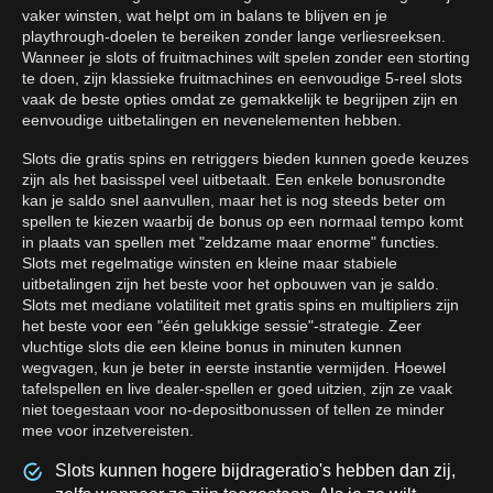
vaker winsten, wat helpt om in balans te blijven en je
playthrough-doelen te bereiken zonder lange verliesreeksen.
Wanneer je slots of fruitmachines wilt spelen zonder een storting
te doen, zijn klassieke fruitmachines en eenvoudige 5-reel slots
vaak de beste opties omdat ze gemakkelijk te begrijpen zijn en
eenvoudige uitbetalingen en nevenelementen hebben.
Slots die gratis spins en retriggers bieden kunnen goede keuzes
zijn als het basisspel veel uitbetaalt. Een enkele bonusrondte
kan je saldo snel aanvullen, maar het is nog steeds beter om
spellen te kiezen waarbij de bonus op een normaal tempo komt
in plaats van spellen met "zeldzame maar enorme" functies.
Slots met regelmatige winsten en kleine maar stabiele
uitbetalingen zijn het beste voor het opbouwen van je saldo.
Slots met mediane volatiliteit met gratis spins en multipliers zijn
het beste voor een "één gelukkige sessie"-strategie. Zeer
vluchtige slots die een kleine bonus in minuten kunnen
wegvagen, kun je beter in eerste instantie vermijden. Hoewel
tafelspellen en live dealer-spellen er goed uitzien, zijn ze vaak
niet toegestaan voor no-depositbonussen of tellen ze minder
mee voor inzetvereisten.
Slots kunnen hogere bijdrageratio's hebben dan zij,