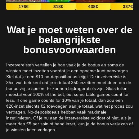
176€
318€
438€
337€
Wat je moet weten over de
belangrijkste
bonusvoorwaarden
Inzetvereisten vertellen je hoe vaak je de bonus en soms de
winsten moet inzetten voordat je een opname kunt aanvragen.
Stel dat je een $10 no-depositbonus krijgt. De inzetvereiste is
35x, wat betekent dat je in totaal 350 inzetten moet doen om de
bonus vrij te spelen. Er kunnen bijdrageratio's zijn. Slots tellen
meestal voor 100% of the bet, but some table games count for
less. If one game counts for 10% van je totaal, dan zou een
€20-inzet slechts €2 toevoegen aan je totaal, wat het proces zou
vertragen. No-depositdeals hebben vaak maximale
inzetlimieten. Of je nu aan de inzetvereiste voldoet of niet, als je
meer dan €5 per spin of hand inzet, kun je de bonus verliezen of
je winsten laten verlagen.