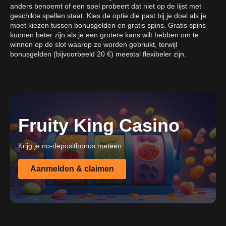
anders benoemt of een spel probeert dat niet op de lijst met
geschikte spellen staat. Kies de optie die past bij je doel als je
moet kiezen tussen bonusgelden en gratis spins. Gratis spins
kunnen beter zijn als je een grotere kans wilt hebben om te
winnen op de slot waarop ze worden gebruikt, terwijl
bonusgelden (bijvoorbeeld 20 €) meestal flexibeler zijn.
Fruity King Casino
Krijg je no-depositbonus meteen
Aanmelden & claimen