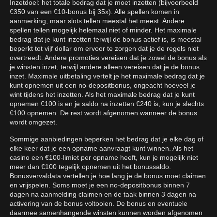
Inzetdoel: het totale bedrag dat je moet inzetten (bijvoorbeeld
€350 van een €10-bonus bij 35x). Alle spellen komen in
aanmerking, maar slots tellen meestal het meest. Andere
spellen tellen mogelijk helemaal niet of minder. Het maximale
bedrag dat je kunt inzetten terwijl de bonus actief is, is meestal
beperkt tot vijf dollar om ervoor te zorgen dat je de regels niet
overtreedt. Andere promoties vereisen dat je zowel de bonus als
je winsten inzet, terwijl andere alleen vereisen dat je de bonus
inzet. Maximale uitbetaling vertelt je het maximale bedrag dat je
kunt opnemen uit een no-depositbonus, ongeacht hoeveel je
wint tijdens het inzetten. Als het maximale bedrag dat je kunt
opnemen €100 is en je saldo na inzetten €240 is, kun je slechts
€100 opnemen. De rest wordt afgenomen wanneer de bonus
wordt omgezet.
Sommige aanbiedingen beperken het bedrag dat je elke dag of
elke keer dat je een opname aanvraagt kunt winnen. Als het
casino een €100-limiet per opname heeft, kun je mogelijk niet
meer dan €100 tegelijk opnemen uit het bonussaldo.
Bonusvervaldata vertellen je hoe lang je de bonus moet claimen
en vrijspelen. Soms moet je een no-depositbonus binnen 7
dagen na aanmelding claimen en de taak binnen 3 dagen na
activering van de bonus voltooien. De bonus en eventuele
daarmee samenhangende winsten kunnen worden afgenomen