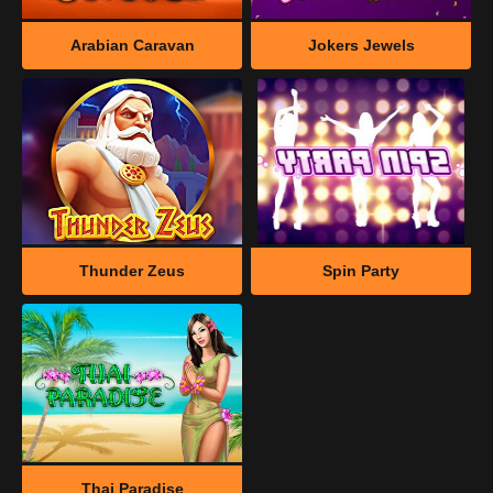
Arabian Caravan
Jokers Jewels
Thunder Zeus
Jesters Joy
Thai Paradise