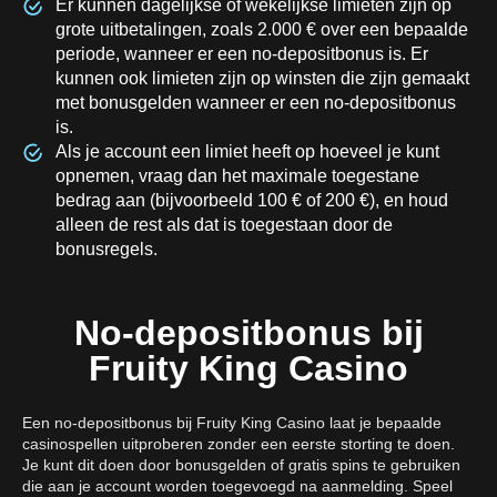
Er kunnen dagelijkse of wekelijkse limieten zijn op
grote uitbetalingen, zoals 2.000 € over een bepaalde
periode, wanneer er een no-depositbonus is. Er
kunnen ook limieten zijn op winsten die zijn gemaakt
met bonusgelden wanneer er een no-depositbonus
is.
Als je account een limiet heeft op hoeveel je kunt
opnemen, vraag dan het maximale toegestane
bedrag aan (bijvoorbeeld 100 € of 200 €), en houd
alleen de rest als dat is toegestaan door de
bonusregels.
No-depositbonus bij
Fruity King Casino
Een no-depositbonus bij Fruity King Casino laat je bepaalde
casinospellen uitproberen zonder een eerste storting te doen.
Je kunt dit doen door bonusgelden of gratis spins te gebruiken
die aan je account worden toegevoegd na aanmelding. Speel