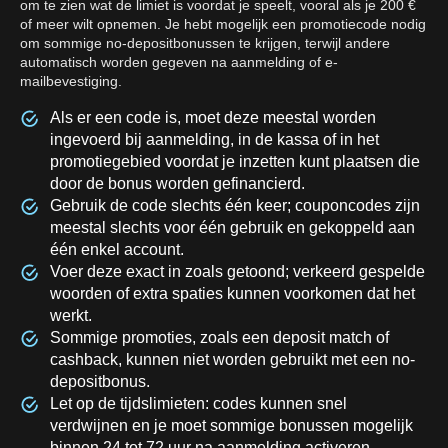
om te zien wat de limiet is voordat je speelt, vooral als je 200 €
of meer wilt opnemen. Je hebt mogelijk een promotiecode nodig
om sommige no-depositbonussen te krijgen, terwijl andere
automatisch worden gegeven na aanmelding of e-
mailbevestiging.
Als er een code is, moet deze meestal worden
ingevoerd bij aanmelding, in de kassa of in het
promotiegebied voordat je inzetten kunt plaatsen die
door de bonus worden gefinancierd.
Gebruik de code slechts één keer; couponcodes zijn
meestal slechts voor één gebruik en gekoppeld aan
één enkel account.
Voer deze exact in zoals getoond; verkeerd gespelde
woorden of extra spaties kunnen voorkomen dat het
werkt.
Sommige promoties, zoals een deposit match of
cashback, kunnen niet worden gebruikt met een no-
depositbonus.
Let op de tijdslimieten: codes kunnen snel
verdwijnen en je moet sommige bonussen mogelijk
binnen 24 tot 72 uur na aanmelding activeren.