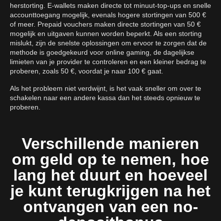
herstorting. E-wallets maken directe tot minuut-top-ups en snelle
accounttoegang mogelijk, evenals hogere stortingen van 500 €
of meer. Prepaid vouchers maken directe stortingen van 50 €
mogelijk en uitgaven kunnen worden beperkt. Als een storting
mislukt, zijn de snelste oplossingen om ervoor te zorgen dat de
methode is goedgekeurd voor online gaming, de dagelijkse
limieten van je provider te controleren en een kleiner bedrag te
proberen, zoals 50 €, voordat je naar 100 € gaat.
Als het probleem niet verdwijnt, is het vaak sneller om over te
schakelen naar een andere kassa dan het steeds opnieuw te
proberen.
Verschillende manieren
om geld op te nemen, hoe
lang het duurt en hoeveel
je kunt terugkrijgen na het
ontvangen van een no-