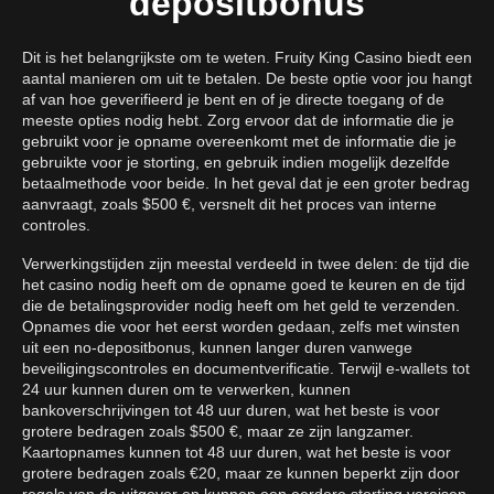
depositbonus
Dit is het belangrijkste om te weten. Fruity King Casino biedt een
aantal manieren om uit te betalen. De beste optie voor jou hangt
af van hoe geverifieerd je bent en of je directe toegang of de
meeste opties nodig hebt. Zorg ervoor dat de informatie die je
gebruikt voor je opname overeenkomt met de informatie die je
gebruikte voor je storting, en gebruik indien mogelijk dezelfde
betaalmethode voor beide. In het geval dat je een groter bedrag
aanvraagt, zoals $500 €, versnelt dit het proces van interne
controles.
Verwerkingstijden zijn meestal verdeeld in twee delen: de tijd die
het casino nodig heeft om de opname goed te keuren en de tijd
die de betalingsprovider nodig heeft om het geld te verzenden.
Opnames die voor het eerst worden gedaan, zelfs met winsten
uit een no-depositbonus, kunnen langer duren vanwege
beveiligingscontroles en documentverificatie. Terwijl e-wallets tot
24 uur kunnen duren om te verwerken, kunnen
bankoverschrijvingen tot 48 uur duren, wat het beste is voor
grotere bedragen zoals $500 €, maar ze zijn langzamer.
Kaartopnames kunnen tot 48 uur duren, wat het beste is voor
grotere bedragen zoals €20, maar ze kunnen beperkt zijn door