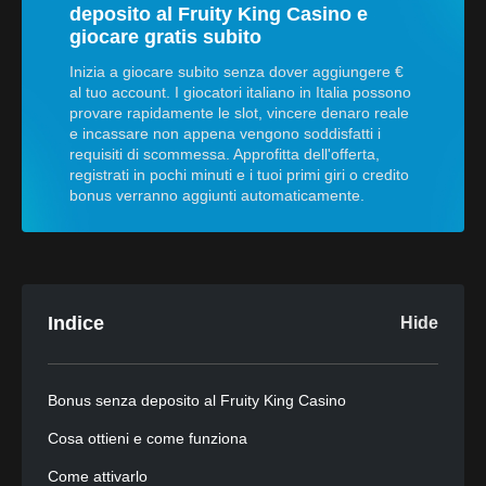
deposito al Fruity King Casino e
giocare gratis subito
Inizia a giocare subito senza dover aggiungere €
al tuo account. I giocatori italiano in Italia possono
provare rapidamente le slot, vincere denaro reale
e incassare non appena vengono soddisfatti i
requisiti di scommessa. Approfitta dell'offerta,
registrati in pochi minuti e i tuoi primi giri o credito
bonus verranno aggiunti automaticamente.
Indice
Hide
Bonus senza deposito al Fruity King Casino
Cosa ottieni e come funziona
Come attivarlo