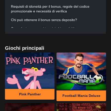
Requisiti di idoneità per il bonus, regole del codice
promozionale e necessità di verifica
Chi può ottenere il bonus senza deposito?
Cosa devi sapere sui termini chiave del bonus
Quali tipi di giochi funzionano meglio di solito?
Crea un account al Fruity King Casino in pochi minuti
Giochi principali
Diversi modi per prelevare denaro, tempi di
elaborazione e importo che puoi recuperare dopo aver
ottenuto un bonus senza deposito
Bonus senza deposito al Fruity King Casino
Pink Panther
Football Mania Deluxe