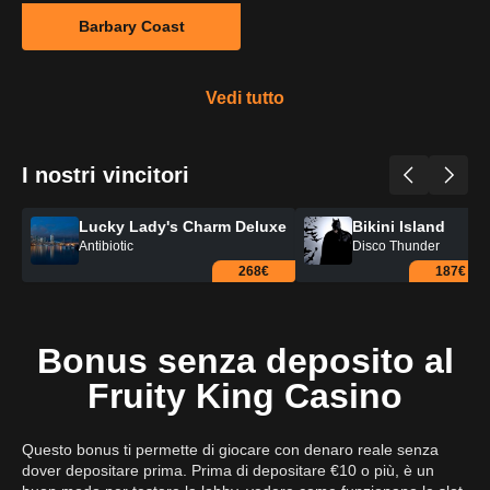
Barbary Coast
Vedi tutto
I nostri vincitori
Lucky Lady's Charm Deluxe
Bikini Island
Antibiotic
Disco Thunder
268€
187€
Bonus senza deposito al
Fruity King Casino
Questo bonus ti permette di giocare con denaro reale senza
dover depositare prima. Prima di depositare €10 o più, è un