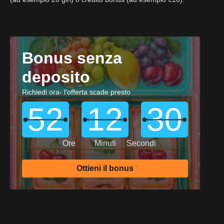
Bonus senza
deposito
Richiedi ora- l'offerta scade presto
52
12
28
Ore
Minuti
Secondi
Ottieni il bonus