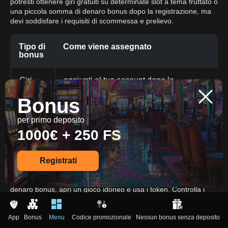
potresti ottenere giri gratuiti su determinate slot a tema fruttato o
una piccola somma di denaro bonus dopo la registrazione, ma
devi soddisfare i requisiti di scommessa e prelievo.
Tipo di
Come viene assegnato
bonus
Giri
aggiunti al tuo account dopo la
gratuiti
registrazione o l'inserimento del codice
Bonus
Fondi
un piccolo credito assegnato senza
per primo deposito
bonus
deposito
1000€ + 250 FS
Registrati
Crea un account e conferma la tua email e numero di telefono
se richiesto. Per scoprire se è necessario un codice bonus o un
opt-in, controlla la promozione. Per usare i giri gratuiti o il
denaro bonus, apri un gioco idoneo e usa i token. Controlla i
progressi delle tue scommesse e tieni d'occhio la data di
scadenza. Completa tutti i controlli necessari prima di richiedere
App
Bonus
Menu
Codice promozionale
Nessun bonus senza deposito
un prelievo. Suggerimento: scegli slot a bassa o media volatilità