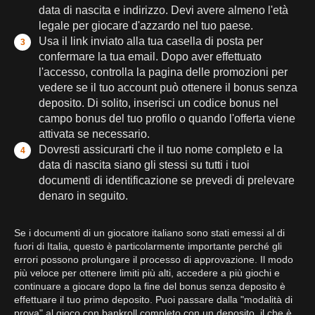
data di nascita e indirizzo. Devi avere almeno l'età
legale per giocare d'azzardo nel tuo paese.
Usa il link inviato alla tua casella di posta per
confermare la tua email. Dopo aver effettuato
l'accesso, controlla la pagina delle promozioni per
vedere se il tuo account può ottenere il bonus senza
deposito. Di solito, inserisci un codice bonus nel
campo bonus del tuo profilo o quando l'offerta viene
attivata se necessario.
Dovresti assicurarti che il tuo nome completo e la
data di nascita siano gli stessi su tutti i tuoi
documenti di identificazione se prevedi di prelevare
denaro in seguito.
Se i documenti di un giocatore italiano sono stati emessi al di
fuori di Italia, questo è particolarmente importante perché gli
errori possono prolungare il processo di approvazione. Il modo
più veloce per ottenere limiti più alti, accedere a più giochi e
continuare a giocare dopo la fine del bonus senza deposito è
effettuare il tuo primo deposito. Puoi passare dalla "modalità di
prova" al gioco con bankroll completo con un deposito, il che è