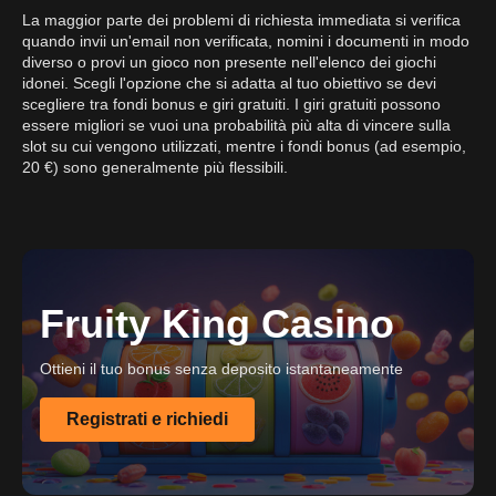
La maggior parte dei problemi di richiesta immediata si verifica
quando invii un'email non verificata, nomini i documenti in modo
diverso o provi un gioco non presente nell'elenco dei giochi
idonei. Scegli l'opzione che si adatta al tuo obiettivo se devi
scegliere tra fondi bonus e giri gratuiti. I giri gratuiti possono
essere migliori se vuoi una probabilità più alta di vincere sulla
slot su cui vengono utilizzati, mentre i fondi bonus (ad esempio,
20 €) sono generalmente più flessibili.
Fruity King Casino
Ottieni il tuo bonus senza deposito istantaneamente
Registrati e richiedi