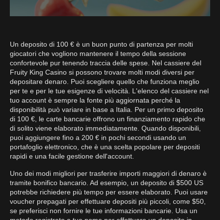
Un deposito di 100 € è un buon punto di partenza per molti
giocatori che vogliono mantenere il tempo della sessione
confortevole pur tenendo traccia delle spese. Nel cassiere del
Fruity King Casino si possono trovare molti modi diversi per
depositare denaro. Puoi scegliere quello che funziona meglio
per te e per le tue esigenze di velocità. L'elenco del cassiere nel
tuo account è sempre la fonte più aggiornata perché la
disponibilità può variare in base a Italia. Per un primo deposito
di 100 €, le carte bancarie offrono un finanziamento rapido che
di solito viene elaborato immediatamente. Quando disponibili,
puoi aggiungere fino a 200 € in pochi secondi usando un
portafoglio elettronico, che è una scelta popolare per depositi
rapidi e una facile gestione dell'account.
Uno dei modi migliori per trasferire importi maggiori di denaro è
tramite bonifico bancario. Ad esempio, un deposito di $500 US
potrebbe richiedere più tempo per essere elaborato. Puoi usare
voucher prepagati per effettuare depositi più piccoli, come $50,
se preferisci non fornire le tue informazioni bancarie. Usa un