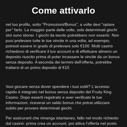
Come attivarlo
nel tuo profilo, sotto "Promozioni/Bonus", a volte devi "optare
per" farlo. La maggior parte delle volte, solo determinati giochi
slot sono idonei. I giochi da tavolo potrebbero non esserlo. Non
puoi prelevare tutte le tue vincite in una volta; ad esempio,
potresti essere in grado di prelevare solo €100. Molti casinò
richiedono di verificare il tuo account e di effettuare almeno un
deposito riuscito prima di poter incassare le vincite da un bonus
senza deposito. A seconda dei termini dell'offerta, potrebbe
trattarsi di un primo deposito di €10.
Vuoi giocare senza dover spendere i tuoi soldi? L'accesso
rapido è integrato nel bonus senza deposito del Fruity King
Casino. Dopo esserti registrato e aver verificato le tue
informazioni, riceverai un saldo bonus che potrai utilizzare
subito per provare determinati giochi.
Per assicurarti che rimanga istantaneo, fallo nel modo richiesto
dal casinò: prima crea un account, poi attiva l'offerta nel posto