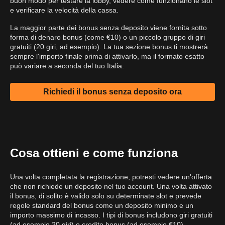
buon modo per testare la lobby, vedere come funzionano le slot
e verificare la velocità della cassa.
La maggior parte dei bonus senza deposito viene fornita sotto
forma di denaro bonus (come €10) o un piccolo gruppo di giri
gratuiti (20 giri, ad esempio). La tua sezione bonus ti mostrerà
sempre l'importo finale prima di attivarlo, ma il formato esatto
può variare a seconda del tuo Italia.
Richiedi il bonus senza deposito ora
Cosa ottieni e come funziona
Una volta completata la registrazione, potresti vedere un'offerta
che non richiede un deposito nel tuo account. Una volta attivato
il bonus, di solito è valido solo su determinate slot e prevede
regole standard del bonus come un deposito minimo e un
importo massimo di incasso. I tipi di bonus includono giri gratuiti
(ad esempio 20 giri) o credito bonus (ad esempio €10).