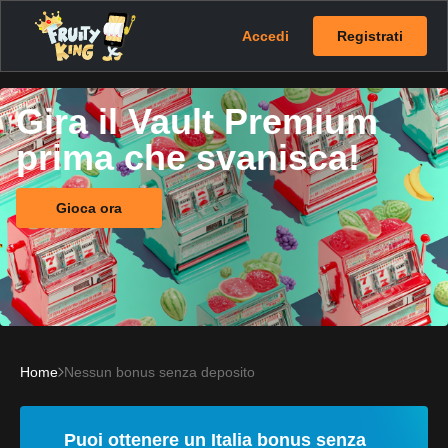
Accedi
Registrati
Gira il Vault Premium
prima che svanisca!
Gioca ora
Home
Nessun bonus senza deposito
Puoi ottenere un Italia bonus senza