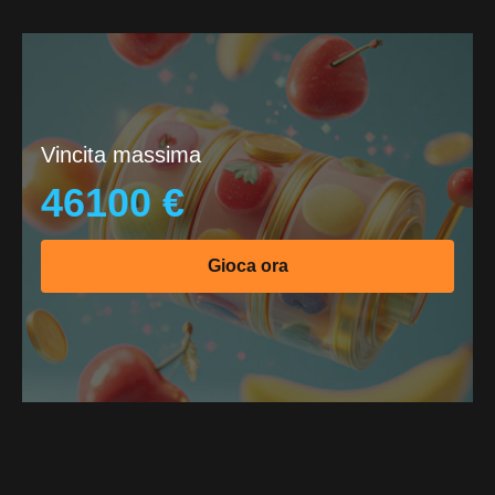
Vincita massima
46100 €
Gioca ora