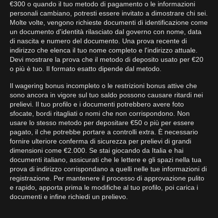
€300 o quando il tuo metodo di pagamento o le informazioni
personali cambiano, potresti essere invitato a dimostrare chi sei.
Molte volte, vengono richieste documenti di identificazione come
un documento d'identità rilasciato dal governo con nome, data
di nascita e numero del documento. Una prova recente di
indirizzo che elenca il tuo nome completo e l'indirizzo attuale.
Devi mostrare la prova che il metodo di deposito usato per €20
o più è tuo. Il formato esatto dipende dal metodo.
Il wagering bonus incompleto o le restrizioni bonus attive che
sono ancora in vigore sul tuo saldo possono causare ritardi nei
prelievi. Il tuo profilo e i documenti potrebbero avere foto
sfocate, bordi ritagliati o nomi che non corrispondono. Non
usare lo stesso metodo per depositare €50 o più per essere
pagato, il che potrebbe portare a controlli extra. È necessario
fornire ulteriore conferma di sicurezza per prelievi di grandi
dimensioni come €2.000. Se stai giocando da Italia e hai
documenti italiano, assicurati che le lettere e gli spazi nella tua
prova di indirizzo corrispondano a quelli nelle tue informazioni di
registrazione. Per mantenere il processo di approvazione pulito
e rapido, apporta prima le modifiche al tuo profilo, poi carica i
documenti e infine richiedi un prelievo.