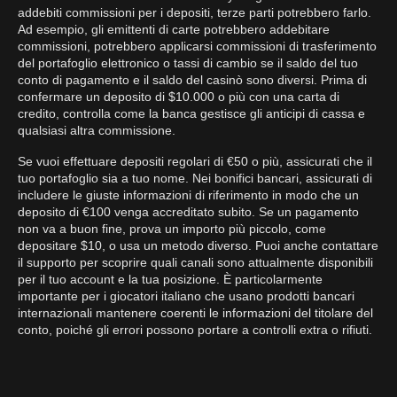
addebiti commissioni per i depositi, terze parti potrebbero farlo.
Ad esempio, gli emittenti di carte potrebbero addebitare
commissioni, potrebbero applicarsi commissioni di trasferimento
del portafoglio elettronico o tassi di cambio se il saldo del tuo
conto di pagamento e il saldo del casinò sono diversi. Prima di
confermare un deposito di $10.000 o più con una carta di
credito, controlla come la banca gestisce gli anticipi di cassa e
qualsiasi altra commissione.
Se vuoi effettuare depositi regolari di €50 o più, assicurati che il
tuo portafoglio sia a tuo nome. Nei bonifici bancari, assicurati di
includere le giuste informazioni di riferimento in modo che un
deposito di €100 venga accreditato subito. Se un pagamento
non va a buon fine, prova un importo più piccolo, come
depositare $10, o usa un metodo diverso. Puoi anche contattare
il supporto per scoprire quali canali sono attualmente disponibili
per il tuo account e la tua posizione. È particolarmente
importante per i giocatori italiano che usano prodotti bancari
internazionali mantenere coerenti le informazioni del titolare del
conto, poiché gli errori possono portare a controlli extra o rifiuti.