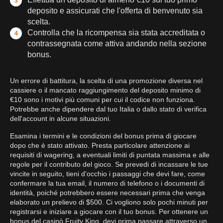
deposito e assicurati che l'offerta di benvenuto sia
scelta.
Controlla che la ricompensa sia stata accreditata o
contrassegnata come attiva andando nella sezione
bonus.
Un errore di battitura, la scelta di una promozione diversa nel
cassiere o il mancato raggiungimento del deposito minimo di
€10 sono i motivi più comuni per cui il codice non funziona.
Potrebbe anche dipendere dal tuo Italia o dallo stato di verifica
dell'account in alcune situazioni.
Esamina i termini e le condizioni del bonus prima di giocare
dopo che è stato attivato. Presta particolare attenzione ai
requisiti di wagering, a eventuali limiti di puntata massima e alle
regole per il contributo del gioco. Se prevedi di incassare le tue
vincite in seguito, tieni d'occhio i passaggi che devi fare, come
confermare la tua email, il numero di telefono o i documenti di
identità, poiché potrebbero essere necessari prima che venga
elaborato un prelievo di $500. Ci vogliono solo pochi minuti per
registrarsi e iniziare a giocare con il tuo bonus. Per ottenere un
bonus del casinò Fruity King, devi prima passare attraverso un