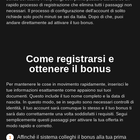
rapido processo di registrazione che elimina tutti i passaggi non
necessari. Il processo di configurazione dell'account di solito
richiede solo pochi minuti se sei da Italia. Dopo di che, puoi
andare direttamente ad attivare il tuo bonus.
Come registrarsi e
ottenere il bonus
Per mantenere le cose in movimento rapidamente, inserisci le
tue informazioni esattamente come appaiono sui tuoi
documenti. Questo include il tuo nome completo e la data di
nascita. In questo modo, se in seguito sono necessari controlli di
identità, il tuo account sarà comunque lo stesso e il tuo bonus ti
sarà dato correttamente una volta soddisfatti i requisiti. Segui
semplicemente questi passaggi per attivare la tua offerta in
modo rapido e corretto.
Affinché il sistema colleghi il bonus alla tua prima