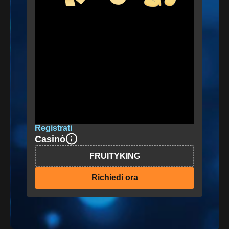
Registrati
Casinò
FRUITYKING
Richiedi ora