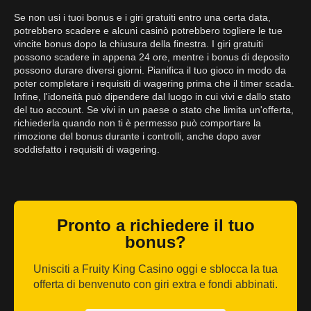
Se non usi i tuoi bonus e i giri gratuiti entro una certa data,
potrebbero scadere e alcuni casinò potrebbero togliere le tue
vincite bonus dopo la chiusura della finestra. I giri gratuiti
possono scadere in appena 24 ore, mentre i bonus di deposito
possono durare diversi giorni. Pianifica il tuo gioco in modo da
poter completare i requisiti di wagering prima che il timer scada.
Infine, l'idoneità può dipendere dal luogo in cui vivi e dallo stato
del tuo account. Se vivi in un paese o stato che limita un'offerta,
richiederla quando non ti è permesso può comportare la
rimozione del bonus durante i controlli, anche dopo aver
soddisfatto i requisiti di wagering.
Pronto a richiedere il tuo
bonus?
Unisciti a Fruity King Casino oggi e sblocca la tua
offerta di benvenuto con giri extra e fondi abbinati.