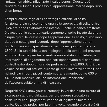
limitato non abbia influenzato il saldo bonus. Questo può
rendere più lungo il processo di approvazione interna dopo l'uso
di un bonus.
Tempi di attesa regolari: i portafogli elettronici di solito
funzionano più velocemente una volta approvati, di solito entro
0-24 ore dopo l'elaborazione interna. Finché la banca emittente
è d'accordo, le carte bancarie vengono di solito inviate da uno a
cinque giorni lavorativi dopo l'approvazione. Di solito, ci vogliono
da due a sette giorni lavorativi dopo l'approvazione per un
bonifico bancario, specialmente per prelievi più grandi come
€500. Se la tua richiesta sta impiegando più tempo del previsto,
è probabilmente perché la verifica non è stata completata, le
informazioni di pagamento non corrispondevano o ci sono stati
controlli extra dopo un grande prelievo come €1.000. Andrà più
veloce se richiedi prelievi durante gli orari lavorativi normali, non
richiedi più importi piccoli contemporaneamente, come €30 e
€40, e non modifichi alcuna informazione importante
dell'account subito prima di incassare.
Requisiti KYC (know your customer): la verifica è una misura di
sicurezza standard utilizzata per proteggere i giocatori e
assicurarsi che i pagamenti vadano al legittimo titolare del
conto. Quando prelevi per la prima volta, quando prelevi più di