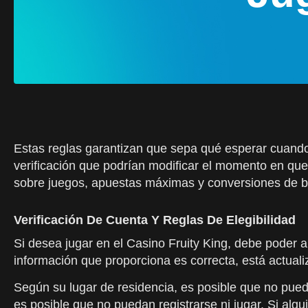
Estas reglas garantizan que sepa qué esperar cuando
verificación que podrían modificar el momento en que
sobre juegos, apuestas máximas y conversiones de 
Verificación De Cuenta Y Reglas De Elegibilidad
Si desea jugar en el Casino Fruity King, debe poder a
información que proporciona es correcta, está actuali
Según su lugar de residencia, es posible que no pue
es posible que no puedan registrarse ni jugar. Si alg