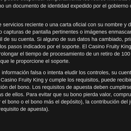
mo un documento de identidad expedido por el gobierno 
 servicios reciente o una carta oficial con su nombre y d
mo capturas de pantalla pertinentes o imágenes enmasc
fil de su cuenta. Si alguno de sus datos ha cambiado, pri
los pasos indicados por el soporte. El Casino Fruity Ki
rolongar el tiempo de procesamiento de un retiro de 100
 que le proporcione el soporte.
 información falsa o intenta eludir los controles, su cu
l Casino Fruity King y cumple los requisitos, puede reci
ción del bono. Los requisitos de apuesta deben cumplirs
as de ellos. Para evitar que su bono pierda valor, compr
r el bono o el bono más el depósito), la contribución de
equisito de apuesta).