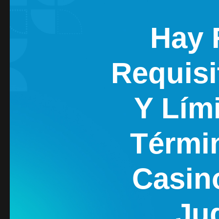
Hay 
Requisi
Y Lím
Térmi
Casin
Ju