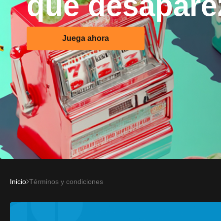
que desapare
Juega ahora
Inicio
Términos y condiciones