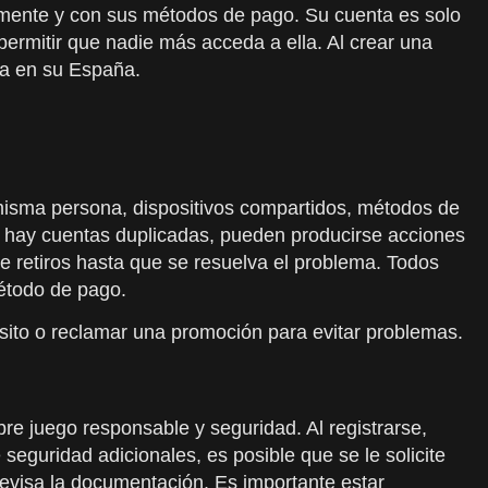
ormente y con sus métodos de pago. Su cuenta es solo
ermitir que nadie más acceda a ella. Al crear una
ea en su España.
 misma persona, dispositivos compartidos, métodos de
 hay cuentas duplicadas, pueden producirse acciones
de retiros hasta que se resuelva el problema. Todos
étodo de pago.
sito o reclamar una promoción para evitar problemas.
bre juego responsable y seguridad. Al registrarse,
seguridad adicionales, es posible que se le solicite
revisa la documentación. Es importante estar