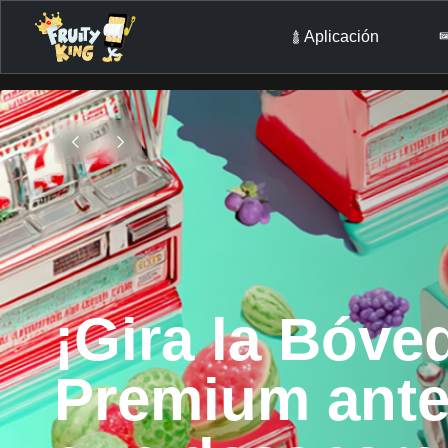
Aplicación
¡Gira la Bóve
Premium ante