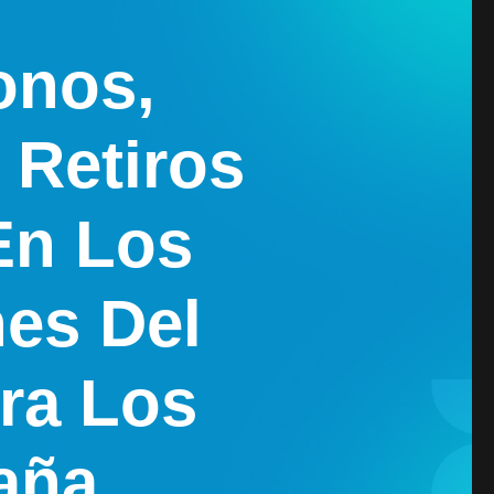
onos,
 Retiros
En Los
es Del
ra Los
aña